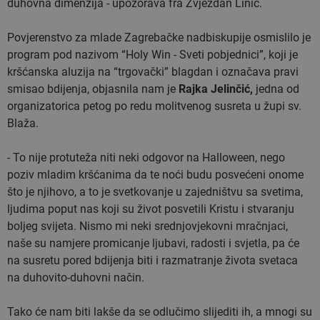
duhovna dimenzija - upozorava fra Zvjezdan Linić.
Povjerenstvo za mlade Zagrebačke nadbiskupije osmislilo je
program pod nazivom “Holy Win - Sveti pobjednici”, koji je
kršćanska aluzija na “trgovački” blagdan i označava pravi
smisao bdijenja, objasnila nam je
Rajka Jelinčić,
jedna od
organizatorica petog po redu molitvenog susreta u župi sv.
Blaža.
- To nije protuteža niti neki odgovor na Halloween, nego
poziv mladim kršćanima da te noći budu posvećeni onome
što je njihovo, a to je svetkovanje u zajedništvu sa svetima,
ljudima poput nas koji su život posvetili Kristu i stvaranju
boljeg svijeta. Nismo mi neki srednjovjekovni mračnjaci,
naše su namjere promicanje ljubavi, radosti i svjetla, pa će
na susretu pored bdijenja biti i razmatranje života svetaca
na duhovito-duhovni način.
Tako će nam biti lakše da se odlučimo slijediti ih, a mnogi su