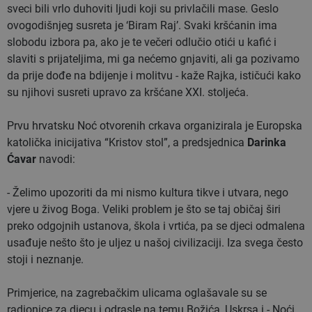
sveci bili vrlo duhoviti ljudi koji su privlačili mase. Geslo
ovogodišnjeg susreta je ‘Biram Raj’. Svaki kršćanin ima
slobodu izbora pa, ako je te večeri odlučio otići u kafić i
slaviti s prijateljima, mi ga nećemo gnjaviti, ali ga pozivamo
da prije dođe na bdijenje i molitvu - kaže Rajka, ističući kako
su njihovi susreti upravo za kršćane XXI. stoljeća.
Prvu hrvatsku Noć otvorenih crkava organizirala je Europska
katolička inicijativa “Kristov stol”, a predsjednica
Darinka
Ćavar
navodi:
- Želimo upozoriti da mi nismo kultura tikve i utvara, nego
vjere u živog Boga. Veliki problem je što se taj običaj širi
preko odgojnih ustanova, škola i vrtića, pa se djeci odmalena
usađuje nešto što je uljez u našoj civilizaciji. Iza svega često
stoji i neznanje.
Primjerice, na zagrebačkim ulicama oglašavale su se
radionice za djecu i odrasle na temu Božića, Uskrsa i - Noći