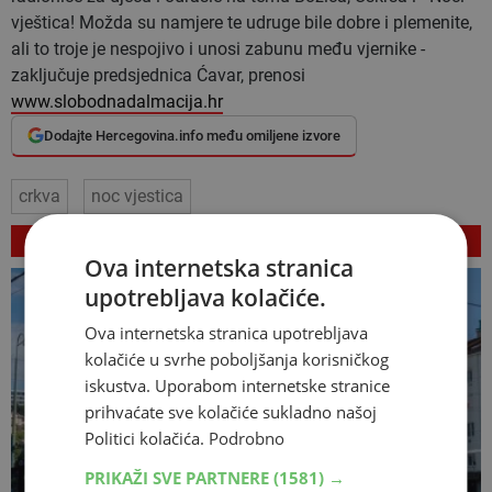
vještica! Možda su namjere te udruge bile dobre i plemenite,
ali to troje je nespojivo i unosi zabunu među vjernike -
zaključuje predsjednica Ćavar, prenosi
www.slobodnadalmacija.hr
Dodajte Hercegovina.info među omiljene izvore
crkva
noc vjestica
VEZANI ČLANCI
Ova internetska stranica
upotrebljava kolačiće.
Ova internetska stranica upotrebljava
kolačiće u svrhe poboljšanja korisničkog
iskustva. Uporabom internetske stranice
prihvaćate sve kolačiće sukladno našoj
Politici kolačića.
Podrobno
PRIKAŽI SVE PARTNERE
(1581) →