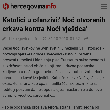
Katolici u ofanzivi:' Noć otvorenih
crkava kontra Noći vještica'
Hercegovina.info
31.10.2010. 01:52
Večer uoči svetkovine Svih svetih, u nedjelju 31. listopada -
pozivaju vjerske udruge i svećenici - katolici bi trebali
provesti u molitvi i klanjanju pred Presvetim sakramentom i
suzdržavati se od običaja koji imaju davne poganske
korijene, a u našim gradovima će se prvi put održati - Noći
otvorenih crkava! Iz sjedišta Katoličke crkve Noć vještica je
okarakterizirana kao opasni antikršćanski praznik te su
roditelji pozvani da ne dopuste djeci maskiranje u duhove,
vampire, vještice, čarobnjake...
- To je poganska proslava terora, straha i smrti, jedna od