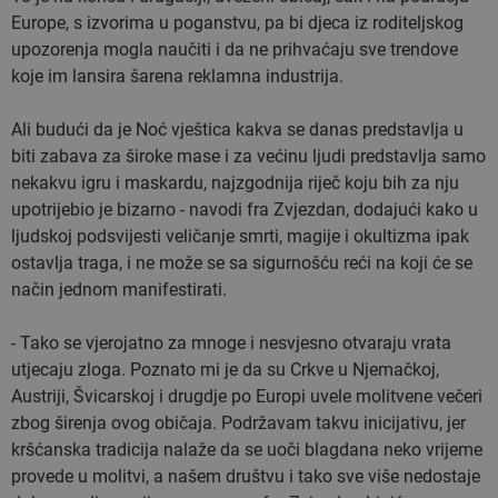
Europe, s izvorima u poganstvu, pa bi djeca iz roditeljskog
upozorenja mogla naučiti i da ne prihvaćaju sve trendove
koje im lansira šarena reklamna industrija.
Ali budući da je Noć vještica kakva se danas predstavlja u
biti zabava za široke mase i za većinu ljudi predstavlja samo
nekakvu igru i maskardu, najzgodnija riječ koju bih za nju
upotrijebio je bizarno - navodi fra Zvjezdan, dodajući kako u
ljudskoj podsvijesti veličanje smrti, magije i okultizma ipak
ostavlja traga, i ne može se sa sigurnošću reći na koji će se
način jednom manifestirati.
- Tako se vjerojatno za mnoge i nesvjesno otvaraju vrata
utjecaju zloga. Poznato mi je da su Crkve u Njemačkoj,
Austriji, Švicarskoj i drugdje po Europi uvele molitvene večeri
zbog širenja ovog običaja. Podržavam takvu inicijativu, jer
kršćanska tradicija nalaže da se uoči blagdana neko vrijeme
provede u molitvi, a našem društvu i tako sve više nedostaje