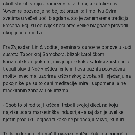
okultističkih struja - poručeno je iz Rima, a katolički list
‘Avvenire’ pozvao je na bojkot praznika i molitvu Svim
svetima u večeri uoči blagdana, što je zanemarena tradicija
kršćana, koji su oduvijek noći pred velike blagdane provodili
okupljeni u molitvi.
Fra Zvjezdan Linić, voditelj seminara duhovne obnove u kući
susreta Tabor kraj Samobora, blizak katoličkom
karizmatskom pokretu, mišljenja je kako katolici zaista ne bi
trebali slaviti Noć vještica jer je njihova pažnja posvećena
molitvi svecima, uzorima kršćanskog života, ali i sjećanju na
pokojnike, pa su to dani meditacije, mira i uspomena, a ne
maskiranih zabava i okultizma.
- Osobito bi roditelji kršćani trebali svojoj djeci, na koju
najviše udara marketinška industrija - a taj dan je uvelike i
njezin produkt - objasniti kako ne pripadaju takvoj ‘kulturi’.
To je na koncu i drugačiji, uvezeni običaj, čak i na području