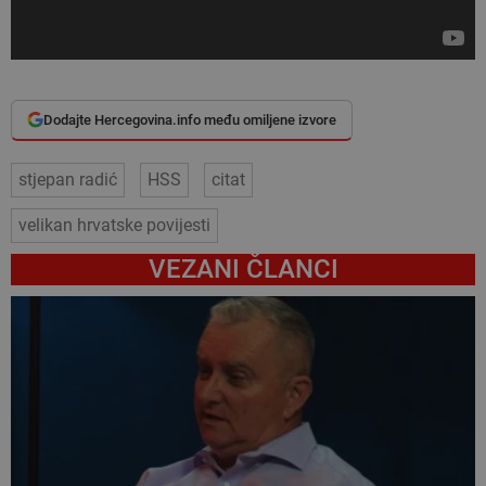
Dodajte Hercegovina.info među omiljene izvore
stjepan radić
HSS
citat
velikan hrvatske povijesti
VEZANI ČLANCI