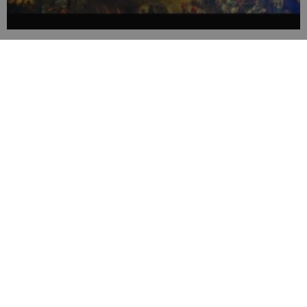
Prije 304 godine malobrojna hrvatska
vojska u Sinju pobijedila Turke
FOTO
Naša himna objavljena je prije točno
184 godine