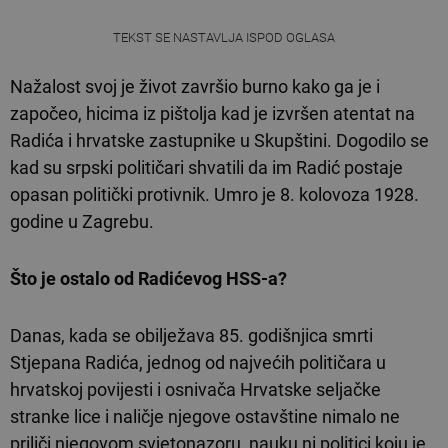
TEKST SE NASTAVLJA ISPOD OGLASA
Nažalost svoj je život završio burno kako ga je i
započeo, hicima iz pištolja kad je izvršen atentat na
Radića i hrvatske zastupnike u Skupštini. Dogodilo se
kad su srpski političari shvatili da im Radić postaje
opasan politički protivnik. Umro je 8. kolovoza 1928.
godine u Zagrebu.
Što je ostalo od Radićevog HSS-a?
Danas, kada se obilježava 85. godišnjica smrti
Stjepana Radića, jednog od najvećih političara u
hrvatskoj povijesti i osnivača Hrvatske seljačke
stranke lice i naličje njegove ostavštine nimalo ne
priliči njegovom svjetonazoru, nauku ni politici koju je