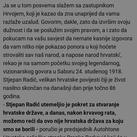
Ja se u tom posvema slažem sa zastupnikom
Hrvojem, koji je kazao da zna unaprijed da vama
razlaže uzalud. Govorim, dakle, zato da izvršim svoju
dužnost i da se poslužim svojim pravom, a i zato da
pokucam na vašu savjest da nemate kasnije izgovora
da vam nitko nije pokazao ponora u koji hoćete
strovaliti sav naš narod, a napose narod hrvatski',
rekao je na samom početku svojeg legendarnog,
vizionarskog govora u Saboru 24. studenog 1918.
Stjepan Radić, velikan hrvatske povijesti čiji je život
nasilno skončan na današnji dan prije točno 86
godina.
-
Stjepan Radić utemeljio je pokret za stvaranje
hrvatske države, a danas, nakon krvavog rata,
možemo reći da ovo nije hrvatska država za koju
smo se borili -
poručio je predsjednik Autohtone