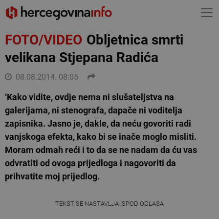
FOTO/VIDEO
Obljetnica smrti
velikana Stjepana Radića
08.08.2014. 08:05
‘Kako vidite, ovdje nema ni slušateljstva na
galerijama, ni stenografa, dapače ni voditelja
zapisnika. Jasno je, dakle, da neću govoriti radi
vanjskoga efekta, kako bi se inače moglo misliti.
Moram odmah reći i to da se ne nadam da ću vas
odvratiti od ovoga prijedloga i nagovoriti da
prihvatite moj prijedlog.
TEKST SE NASTAVLJA ISPOD OGLASA