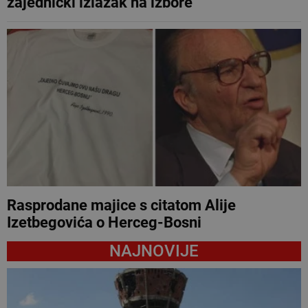
zajednički izlazak na izbore
Rasprodane majice s citatom Alije
Izetbegovića o Herceg-Bosni
NAJNOVIJE