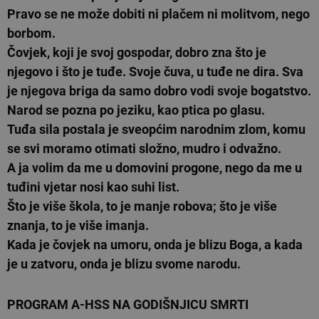
Pravo se ne može dobiti ni plačem ni molitvom, nego
borbom.
Čovjek, koji je svoj gospodar, dobro zna što je
njegovo i što je tuđe. Svoje čuva, u tuđe ne dira. Sva
je njegova briga da samo dobro vodi svoje bogatstvo.
Narod se pozna po jeziku, kao ptica po glasu.
Tuđa sila postala je sveopćim narodnim zlom, komu
se svi moramo otimati složno, mudro i odvažno.
A ja volim da me u domovini progone, nego da me u
tuđini vjetar nosi kao suhi list.
Što je više škola, to je manje robova; što je više
znanja, to je više imanja.
Kada je čovjek na umoru, onda je blizu Boga, a kada
je u zatvoru, onda je blizu svome narodu.
PROGRAM A-HSS NA GODIŠNJICU SMRTI