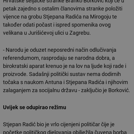
Hrvatske seljačke stranke Branko Borković koji će u
petak zajedno s ostalim članovima stranke položiti
vijence na grobu Stjepana Radića na Mirogoju te
također odati počast i ispred spomenika ovog
velikana u Jurišićevoj ulici u Zagrebu.
- Narodu je oduzet neposredni način odlučivanja
referendumom, rasprodaju se narodna dobra, a
birokratski aparat krenuo je na lov na ljude koji rade i
proizvode. Sadašnji politički sustav nema dodirnih
točaka s naukom Antuna i Stjepana Radića i njihovim
zalaganjem za socijalnu državu - zaključio je Borković.
Uvijek se odupirao režimu
Stjepan Radić bio je vrlo cijenjeni političar čije je
početke političkog djelovanja obilježila čuvena borba