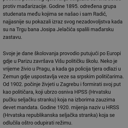
protiv mađarizacije. Godine 1895. određena grupa
studenata među kojima se našao i sam Radić,
najjasnije su pokazali izraz svog nezadovoljstva kada
su na Trgu bana Josipa Jelačića spalili mađarsku
zastavu.
Svoje je dane školovanja provodio putujući po Europi
gdje u Parizu završava Višu političku školu. Neko je
vrijeme živio u Pragu, a kada ga policija tjera odlazi u
Zemun gdje uspostavlja veze sa srpskim političarima.
Od 1902. počinje živjeti u Zagrebu i formirati svoj put
kao političara, koji ubrzo osniva HPSS (Hrvatsku
pučku seljačku stranku) koja na izborima zauzima
devet mandata. Godine 1920. mijenja naziv u HRSS
(Hrvatska republikanska seljačka stranka) koja se
odlučila oštro odupirati režimu.