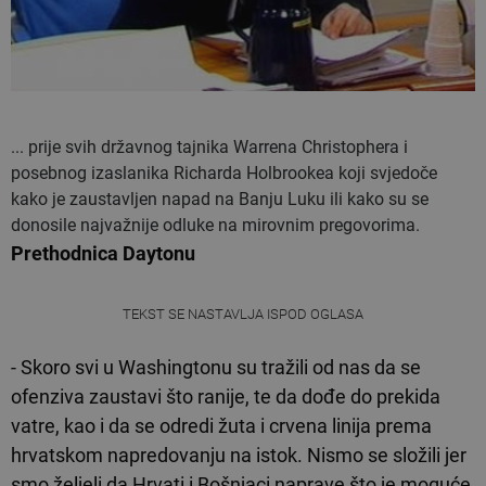
... prije svih državnog tajnika Warrena Christophera i
posebnog izaslanika Richarda Holbrookea koji svjedoče
kako je zaustavljen napad na Banju Luku ili kako su se
donosile najvažnije odluke na mirovnim pregovorima.
Prethodnica Daytonu
TEKST SE NASTAVLJA ISPOD OGLASA
- Skoro svi u Washingtonu su tražili od nas da se
ofenziva zaustavi što ranije, te da dođe do prekida
vatre, kao i da se odredi žuta i crvena linija prema
hrvatskom napredovanju na istok. Nismo se složili jer
smo željeli da Hrvati i Bošnjaci naprave što je moguće