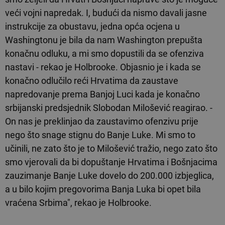
veći vojni napredak. I, budući da nismo davali jasne
instrukcije za obustavu, jedna opća ocjena u
Washingtonu je bila da nam Washington prepušta
konačnu odluku, a mi smo dopustili da se ofenziva
nastavi - rekao je Holbrooke. Objasnio je i kada se
konačno odlučilo reći Hrvatima da zaustave
napredovanje prema Banjoj Luci kada je konačno
srbijanski predsjednik Slobodan Milošević reagirao. -
On nas je preklinjao da zaustavimo ofenzivu prije
nego što snage stignu do Banje Luke. Mi smo to
učinili, ne zato što je to Milošević tražio, nego zato što
smo vjerovali da bi dopuštanje Hrvatima i Bošnjacima
zauzimanje Banje Luke dovelo do 200.000 izbjeglica,
a u bilo kojim pregovorima Banja Luka bi opet bila
vraćena Srbima", rekao je Holbrooke.