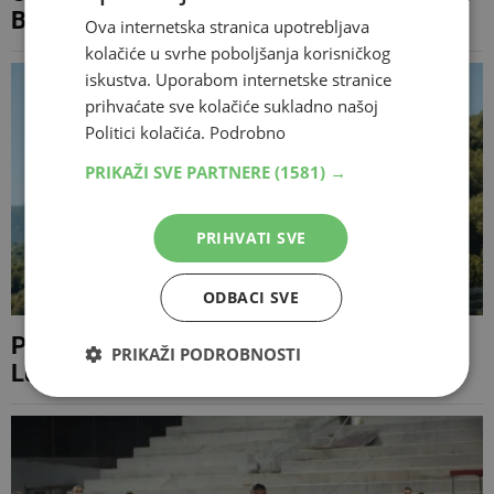
Borca
Ova internetska stranica upotrebljava
kolačiće u svrhe poboljšanja korisničkog
iskustva. Uporabom internetske stranice
prihvaćate sve kolačiće sukladno našoj
Politici kolačića.
Podrobno
PRIKAŽI SVE PARTNERE
(1581) →
PRIHVATI SVE
ODBACI SVE
Pacijent helikopterom prevezen iz Banje
PRIKAŽI PODROBNOSTI
Luke u Trebinje