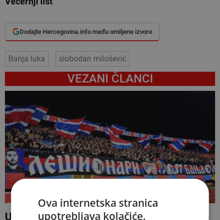
Večernji list
Dodajte Hercegovina.info među omiljene izvore
Banja luka
slobodan milošević
VEZANI ČLANCI
Ova internetska stranica
upotrebljava kolačiće.
UEFA nije progledala kroz prste navijačima