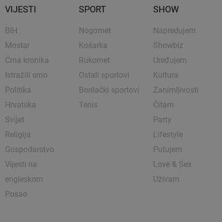
VIJESTI
SPORT
SHOW
BIH
Nogomet
Napredujem
Mostar
Košarka
Showbiz
Crna kronika
Rukomet
Uređujem
Istražili smo
Ostali sportovi
Kultura
Politika
Borilački sportovi
Zanimljivosti
Hrvatska
Tenis
Čitam
Svijet
Party
Religija
Lifestyle
Gospodarstvo
Putujem
Vijesti na
Love & Sex
engleskom
Uživam
Posao