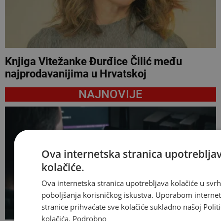
Knjiga Vitežanke Đurđice Čilić među
najprodavanijima u Hrvatskoj
NAJNOVIJE
Ova internetska stranica upotreblja
kolačiće.
Ova internetska stranica upotrebljava kolačiće u svr
poboljšanja korisničkog iskustva. Uporabom interne
stranice prihvaćate sve kolačiće sukladno našoj Politi
kolačića.
Podrobno