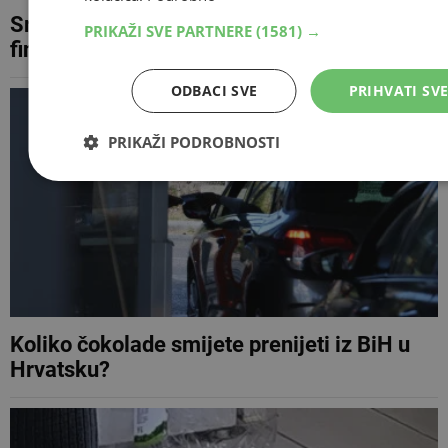
Srpski haker upao u MUP RH, Ministarstvo
PRIKAŽI SVE PARTNERE
(1581) →
financija, HZZO, HZMO...
ODBACI SVE
PRIHVATI SV
PRIKAŽI PODROBNOSTI
Koliko čokolade smijete prenijeti iz BiH u
Hrvatsku?