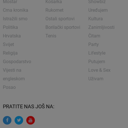
Mostar
Košarka
Showbiz
Crna kronika
Rukomet
Uređujem
Istražili smo
Ostali sportovi
Kultura
Politika
Borilački sportovi
Zanimljivosti
Hrvatska
Tenis
Čitam
Svijet
Party
Religija
Lifestyle
Gospodarstvo
Putujem
Vijesti na
Love & Sex
engleskom
Uživam
Posao
PRATITE NAS JOŠ NA: