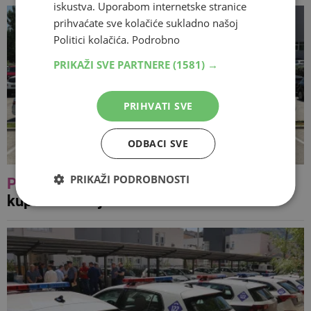
iskustva. Uporabom internetske stranice
prihvaćate sve kolačiće sukladno našoj
Politici kolačića.
Podrobno
PRIKAŽI SVE PARTNERE
(1581) →
PRIHVATI SVE
ODBACI SVE
PRIKAŽI PODROBNOSTI
PROMO
GUMA M redefinira sigurnu
kupovinu rabljenih vozila u BiH