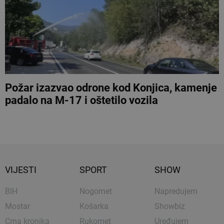
Požar izazvao odrone kod Konjica, kamenje
padalo na M-17 i oštetilo vozila
VIJESTI
SPORT
SHOW
BIH
Nogomet
Napredujem
Mostar
Košarka
Showbiz
Crna kronika
Rukomet
Uređujem