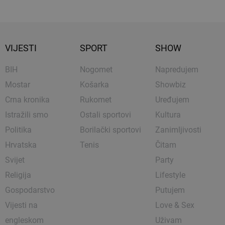
VIJESTI
SPORT
SHOW
BIH
Nogomet
Napredujem
Mostar
Košarka
Showbiz
Crna kronika
Rukomet
Uređujem
Istražili smo
Ostali sportovi
Kultura
Politika
Borilački sportovi
Zanimljivosti
Hrvatska
Tenis
Čitam
Svijet
Party
Religija
Lifestyle
Gospodarstvo
Putujem
Vijesti na
Love & Sex
engleskom
Uživam