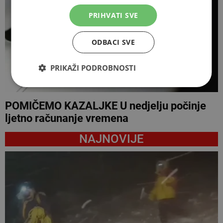
PRIHVATI SVE
ODBACI SVE
PRIKAŽI PODROBNOSTI
POMIČEMO KAZALJKE U nedjelju počinje
ljetno računanje vremena
NAJNOVIJE