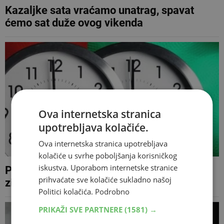
Kazaljke sata vraćamo unatrag, spavat
ćemo sat duže ovog vikenda
Ova internetska stranica
upotrebljava kolačiće.
Ova internetska stranica upotrebljava
kolačiće u svrhe poboljšanja korisničkog
iskustva. Uporabom internetske stranice
POMICANJE KAZALJKI Uskoro kreće
prihvaćate sve kolačiće sukladno našoj
zimsko računanje vremena
Politici kolačića.
Podrobno
PRIKAŽI SVE PARTNERE
(1581) →