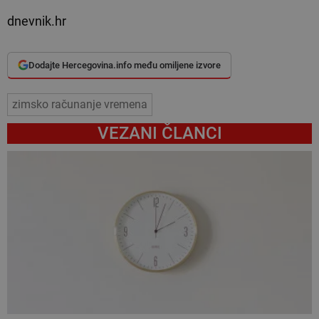
dnevnik.hr
Dodajte Hercegovina.info među omiljene izvore
zimsko računanje vremena
VEZANI ČLANCI