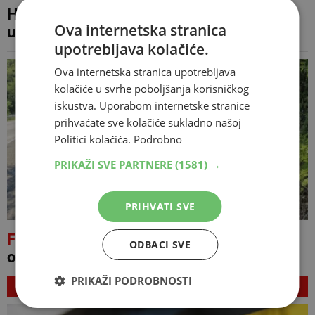
Horde zla neće u Mostar, žestoko prozvali
Ova internetska stranica
upravu
upotrebljava kolačiće.
Ova internetska stranica upotrebljava
kolačiće u svrhe poboljšanja korisničkog
iskustva. Uporabom internetske stranice
prihvaćate sve kolačiće sukladno našoj
Politici kolačića.
Podrobno
PRIKAŽI SVE PARTNERE
(1581) →
PRIHVATI SVE
FOTO
Ekološki aktivist u jednom danu
ODBACI SVE
očistio ulaze u četiri hercegovačka grada
PRIKAŽI PODROBNOSTI
NAJNOVIJE