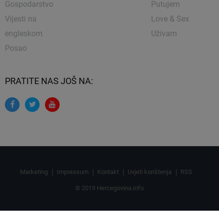
Gospodarstvo
Putujem
Vijesti na
Love & Sex
engleskom
Uživam
Posao
PRATITE NAS JOŠ NA:
Marketing
Impressum
Kontakt
Uvjeti korištenja
RSS
© 2019 Hercegovina.info