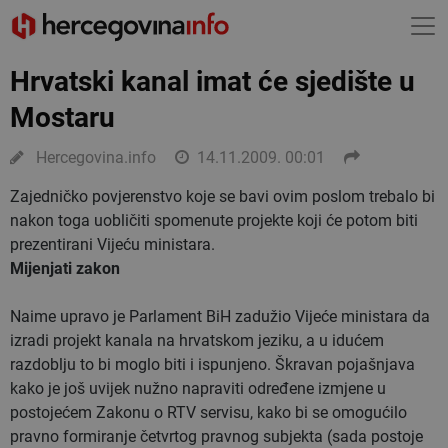
Hrvatski kanal imat će sjedište u
Mostaru
Hercegovina.info
14.11.2009. 00:01
Zajedničko povjerenstvo koje se bavi ovim poslom trebalo bi
nakon toga uobličiti spomenute projekte koji će potom biti
prezentirani Vijeću ministara.
Mijenjati zakon
Naime upravo je Parlament BiH zadužio Vijeće ministara da
izradi projekt kanala na hrvatskom jeziku, a u idućem
razdoblju to bi moglo biti i ispunjeno. Škravan pojašnjava
kako je još uvijek nužno napraviti određene izmjene u
postojećem Zakonu o RTV servisu, kako bi se omogućilo
pravno formiranje četvrtog pravnog subjekta (sada postoje