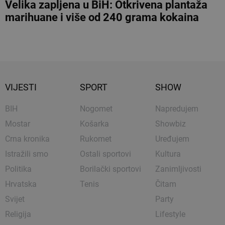
Velika zapljena u BiH: Otkrivena plantaža
marihuane i više od 240 grama kokaina
VIJESTI
SPORT
SHOW
BIH
Nogomet
Napredujem
Mostar
Košarka
Showbiz
Crna kronika
Rukomet
Uređujem
Istražili smo
Ostali sportovi
Kultura
Politika
Borilački sportovi
Zanimljivosti
Hrvatska
Tenis
Čitam
Svijet
Party
Religija
Lifestyle