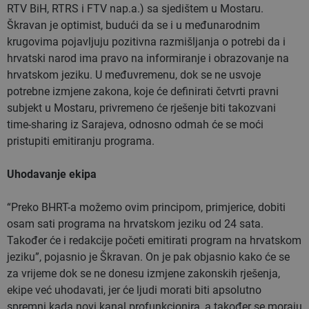
RTV BiH, RTRS i FTV nap.a.) sa sjedištem u Mostaru.
Škravan je optimist, budući da se i u međunarodnim
krugovima pojavljuju pozitivna razmišljanja o potrebi da i
hrvatski narod ima pravo na informiranje i obrazovanje na
hrvatskom jeziku. U međuvremenu, dok se ne usvoje
potrebne izmjene zakona, koje će definirati četvrti pravni
subjekt u Mostaru, privremeno će rješenje biti takozvani
time-sharing iz Sarajeva, odnosno odmah će se moći
pristupiti emitiranju programa.
Uhodavanje ekipa
“Preko BHRT-a možemo ovim principom, primjerice, dobiti
osam sati programa na hrvatskom jeziku od 24 sata.
Također će i redakcije početi emitirati program na hrvatskom
jeziku”, pojasnio je Škravan. On je pak objasnio kako će se
za vrijeme dok se ne donesu izmjene zakonskih rješenja,
ekipe već uhodavati, jer će ljudi morati biti apsolutno
spremni kada novi kanal profunkcionira, a također se moraju