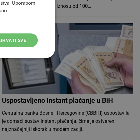
skustva. Uporabom
Hercegovine u ukupnom iznosu od 100…
bno
IHVATI SVE
Uspostavljeno instant plaćanje u BiH
Centralna banka Bosne i Hercegovine (CBBiH) uspostavila
je domaći sustav instant plaćanja, čime je ostvaren
najznačajniji iskorak u modernizaciji…