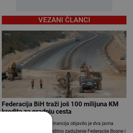
VEZANI ČLANCI
Federacija BiH traži još 100 milijuna KM
kredita za gradnju cesta
Federalno ministarstvo financija objavilo je dva javna
poziva za dugoročno kreditno zaduženje Federacije Bosne i