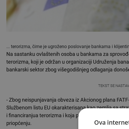
... terorizma, čime je ugroženo poslovanje bankama i klijent
Na sastanku ovlaštenih osoba u bankama za sprovođen
terorizma, koji je održan u organizaciji Udruženja ban
bankarski sektor zbog višegodišnjeg odlaganja donošen
TEKST SE NASTA
- Zbog neispunjavanja obveza iz Akcionog plana FAT
Službenom listu EU okarakterisana kao zemlja sa str
i financiranjua terorizma i koja predstavlja znatnu pri
Ova internet
priopćenju.