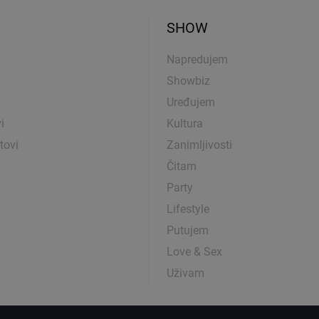
SHOW
Napredujem
Showbiz
Uređujem
i
Kultura
tovi
Zanimljivosti
Čitam
Party
Lifestyle
Putujem
Love & Sex
Uživam