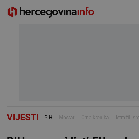
VIJESTI
BIH
Mostar
Crna kronika
Istražili s