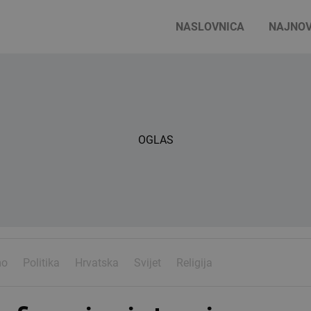
NASLOVNICA
NAJNOV
OGLAS
mo
Politika
Hrvatska
Svijet
Religija