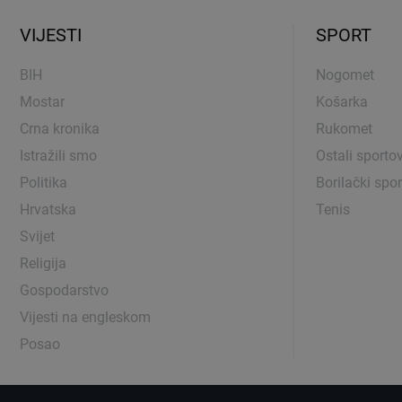
VIJESTI
SPORT
BIH
Nogomet
Mostar
Košarka
Crna kronika
Rukomet
Istražili smo
Ostali sportov
Politika
Borilački spor
Hrvatska
Tenis
Svijet
Religija
Gospodarstvo
Vijesti na engleskom
Posao