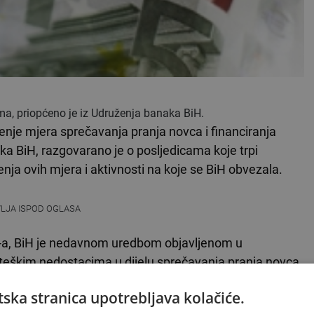
ima, priopćeno je iz Udruženja banaka BiH.
je mjera sprečavanja pranja novca i financiranja
aka BiH, razgovarano je o posljedicama koje trpi
ja ovih mjera i aktivnosti na koje se BiH obvezala.
VLJA ISPOD OGLASA
F-a, BiH je nedavnom uredbom objavljenom u
ateškim nedostacima u dijelu sprečavanja pranja novca
jetnju financijskom sistemu Unije - navodi se u
ska stranica upotrebljava kolačiće.