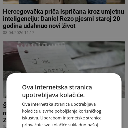
Hercegovačka priča ispričana kroz umjetnu
inteligenciju: Daniel Rezo pjesmi staroj 20
godina udahnuo novi život
08.04.2026 11:17
Ova internetska stranica
upotrebljava kolačiće.
Ova internetska stranica upotrebljava
Što otkriva statistika u Federaciji? Mostar
kolačiće u svrhe poboljšanja korisničkog
među gradovima s najviše razvoda,
iskustva. Uporabom internetske stranice
Zapadna Hercegovina gotovo bez njih
prihvaćate sve kolačiće sukladno našoj
04.04.2026 16:56