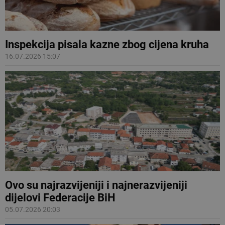
Inspekcija pisala kazne zbog cijena kruha
16.07.2026 15:07
Ovo su najrazvijeniji i najnerazvijeniji
dijelovi Federacije BiH
05.07.2026 20:03