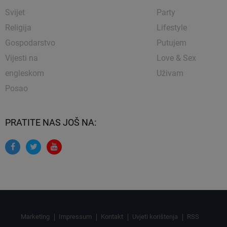
Svijet
Party
Religija
Lifestyle
Gospodarstvo
Putujem
Vijesti na
Love & Sex
engleskom
Uživam
Posao
PRATITE NAS JOŠ NA:
Marketing
Impressum
Kontakt
Uvjeti korištenja
RSS