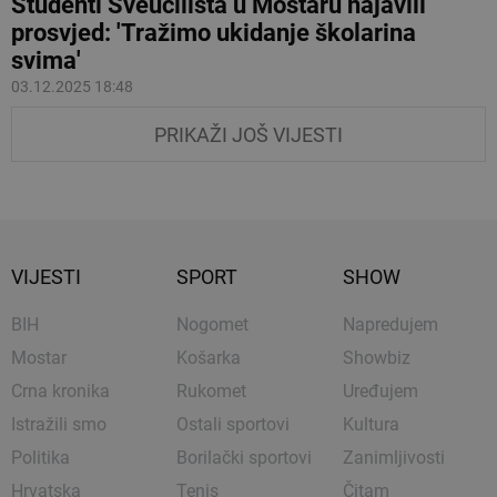
Studenti Sveučilišta u Mostaru najavili
prosvjed: 'Tražimo ukidanje školarina
svima'
03.12.2025 18:48
PRIKAŽI JOŠ VIJESTI
VIJESTI
SPORT
SHOW
BIH
Nogomet
Napredujem
Mostar
Košarka
Showbiz
Crna kronika
Rukomet
Uređujem
Istražili smo
Ostali sportovi
Kultura
Politika
Borilački sportovi
Zanimljivosti
Hrvatska
Tenis
Čitam