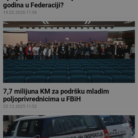
godina u Federaciji?
19.02.2026 11:56
7,7 milijuna KM za podršku mladim
poljoprivrednicima u FBiH
25.12.2025 11:52