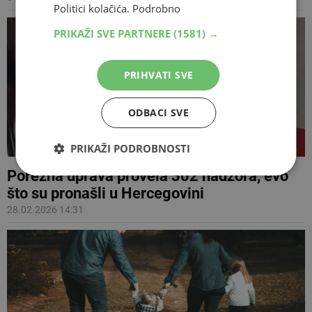
Politici kolačića.
Podrobno
PRIKAŽI SVE PARTNERE
(1581) →
PRIHVATI SVE
ODBACI SVE
PRIKAŽI PODROBNOSTI
Porezna uprava provela 302 nadzora, evo
što su pronašli u Hercegovini
28.02.2026 14:31