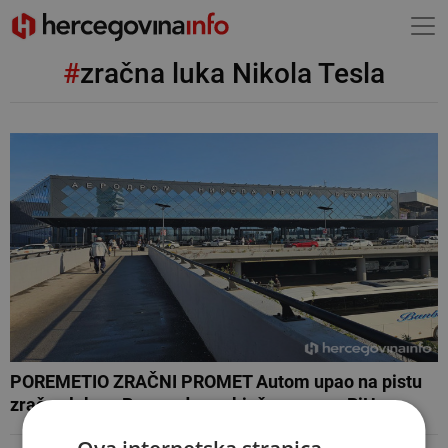
#
zračna luka Nikola Tesla
POREMETIO ZRAČNI PROMET Autom upao na pistu
zračne luke u Beogradu, pa bježao prema BiH