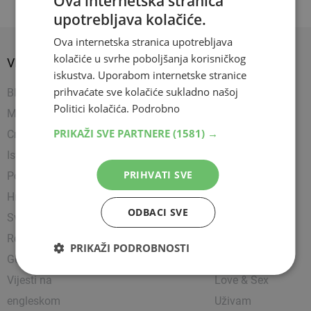
Ova internetska stranica
upotrebljava kolačiće.
Ova internetska stranica upotrebljava
kolačiće u svrhe poboljšanja korisničkog
VIJESTI
SPORT
SHOW
iskustva. Uporabom internetske stranice
prihvaćate sve kolačiće sukladno našoj
BIH
Nogomet
Napredujem
Politici kolačića.
Podrobno
Mostar
Košarka
Showbiz
PRIKAŽI SVE PARTNERE
(1581) →
Crna kronika
Rukomet
Uređujem
Istražili smo
Ostali sportovi
Kultura
PRIHVATI SVE
Politika
Borilački sportovi
Zanimljivosti
Hrvatska
Tenis
Čitam
ODBACI SVE
Svijet
Party
Religija
Lifestyle
PRIKAŽI PODROBNOSTI
Gospodarstvo
Putujem
Vijesti na
Love & Sex
engleskom
Uživam