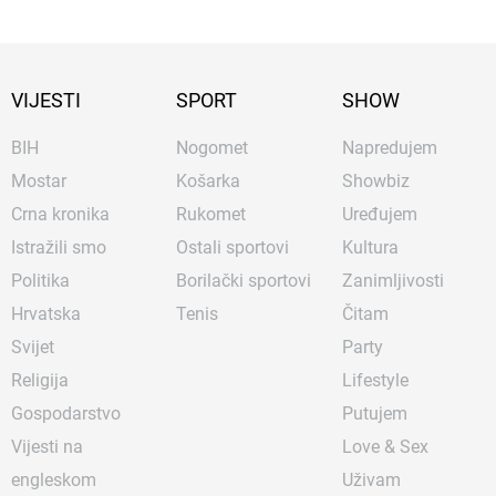
VIJESTI
SPORT
SHOW
BIH
Nogomet
Napredujem
Mostar
Košarka
Showbiz
Crna kronika
Rukomet
Uređujem
Istražili smo
Ostali sportovi
Kultura
Politika
Borilački sportovi
Zanimljivosti
Hrvatska
Tenis
Čitam
Svijet
Party
Religija
Lifestyle
Gospodarstvo
Putujem
Vijesti na
Love & Sex
engleskom
Uživam