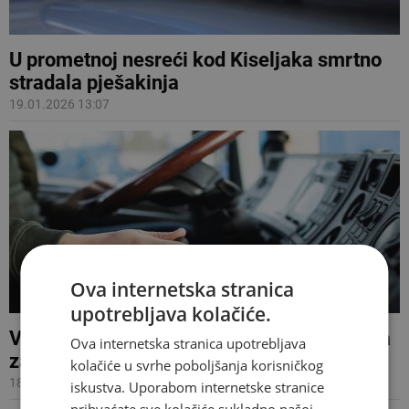
U prometnoj nesreći kod Kiseljaka smrtno
stradala pješakinja
19.01.2026 13:07
Ova internetska stranica
upotrebljava kolačiće.
Vozač kamiona iz BiH pod utjecajem droga
Ova internetska stranica upotrebljava
zaustavljen na autocesti u Hrvatskoj
kolačiće u svrhe poboljšanja korisničkog
18.12.2025 08:40
iskustva. Uporabom internetske stranice