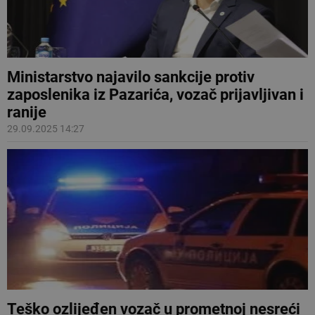
Ministarstvo najavilo sankcije protiv
zaposlenika iz Pazarića, vozač prijavljivan i
ranije
29.09.2025 14:27
Teško ozlijeđen vozač u prometnoj nesreći