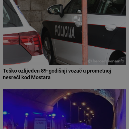
Teško ozlijeđen 89-godišnji vozač u prometnoj
nesreći kod Mostara