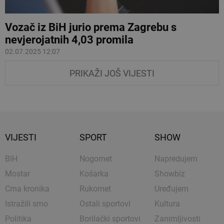
Vozač iz BiH jurio prema Zagrebu s
nevjerojatnih 4,03 promila
02.07.2025 12:07
PRIKAŽI JOŠ VIJESTI
VIJESTI
SPORT
SHOW
BIH
Nogomet
Napredujem
Mostar
Košarka
Showbiz
Crna kronika
Rukomet
Uređujem
Istražili smo
Ostali sportovi
Kultura
Politika
Borilački sportovi
Zanimljivosti