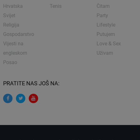
Hrvatska
Tenis
Čitam
Svijet
Party
Religija
Lifestyle
Gospodarstvo
Putujem
Vijesti na
Love & Sex
engleskom
Uživam
Posao
PRATITE NAS JOŠ NA: