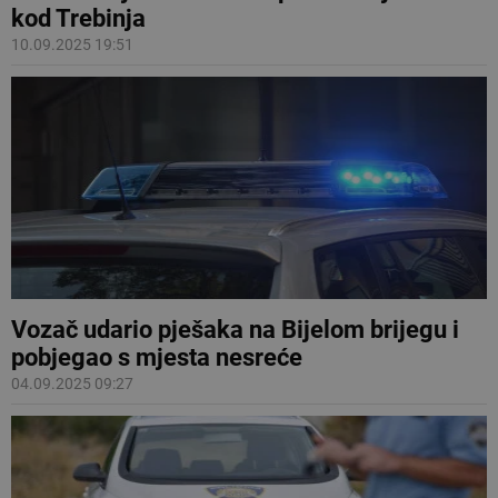
kod Trebinja
10.09.2025 19:51
Vozač udario pješaka na Bijelom brijegu i
pobjegao s mjesta nesreće
04.09.2025 09:27