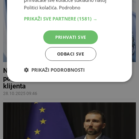
prihvaćate sve kolačiće sukladno našoj
Politici kolačića.
Podrobno
PRIKAŽI SVE PARTNERE
(1581) →
PRIHVATI SVE
ODBACI SVE
Nova prilika u Mostaru: Alphabet Group u
PRIKAŽI PODROBNOSTI
potrazi za vozačem/skladištarom za
klijenta
28.10.2025 09:46