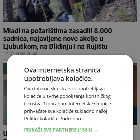
Mladi na požarištima zasadili 8.000
sadnica, najavljene nove akcije u
Ljubuškom, na Blidinju i na Rujištu
27.01.2026 20:40
Ova internetska stranica
upotrebljava kolačiće.
Ova internetska stranica upotrebljava
kolačiće u svrhe poboljšanja korisničkog
iskustva. Uporabom internetske stranice
prihvaćate sve kolačiće sukladno našoj
Politici kolačića.
Podrobno
PRIKAŽI SVE PARTNERE
(1581) →
Učlanjenje u Hajduk u Čitluku 11. siječnja: