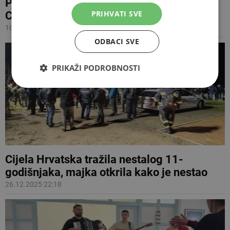
Prijatelji Hajduka pozivaju navijače u Club
PRIHVATI SVE
Colosseo
10.01.2026 11:36
ODBACI SVE
PRIKAŽI PODROBNOSTI
Cijela Hrvatska tražila nestalog 11-
godišnjaka, majka otkrila kako je nestao
26.12.2025 22:18