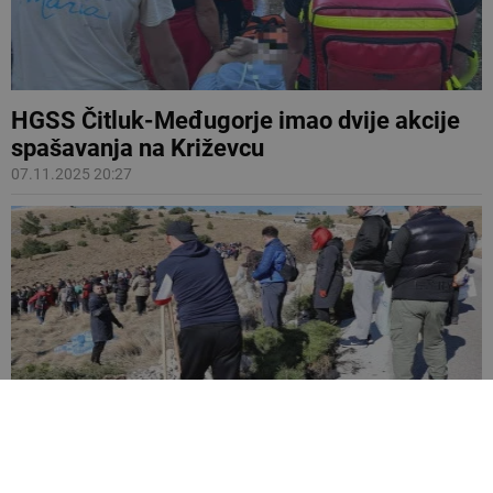
HGSS Čitluk-Međugorje imao dvije akcije
spašavanja na Križevcu
07.11.2025 20:27
Tisuće mladih sadit će drveće na Fortici
iznad Mostara