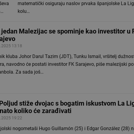
oševa
matematički osiguraju naslov prvaka španjolske La Lige
o…
kolu…
 jedan Malezijac se spominje kao investitor u 
ajevo
.2025 13:18
ik kluba Johor Darul Tazim (JDT), Tunku Ismail, vršitelj dužnos
a, navodno će postati investitor FK Sarajevo, piše malezijski po
nbola. Za sada još…
Poljud stiže dvojac s bogatim iskustvom La Li
nato koliko će zarađivati
.2025 19:22
jolski nogometaši Hugo Guillamón (25) i Edgar González (28) n