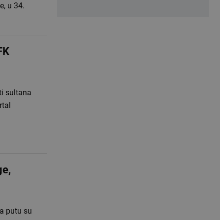
, u 34.
FK
ti sultana
rtal
ge,
a putu su