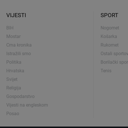
VIJESTI
SPORT
BIH
Nogomet
Mostar
Košarka
Crna kronika
Rukomet
Istražili smo
Ostali sportov
Politika
Borilački spor
Hrvatska
Tenis
Svijet
Religija
Gospodarstvo
Vijesti na engleskom
Posao