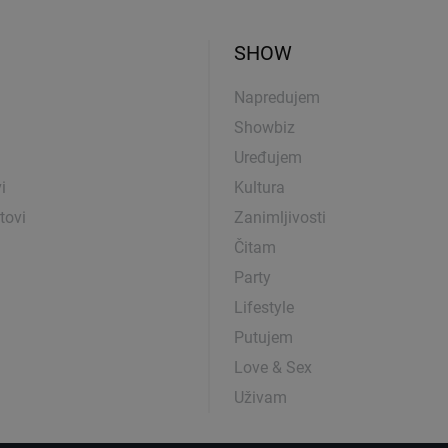
SHOW
Napredujem
Showbiz
Uređujem
i
Kultura
tovi
Zanimljivosti
Čitam
Party
Lifestyle
Putujem
Love & Sex
Uživam