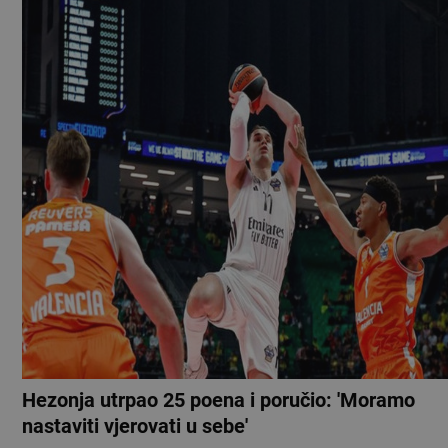
Hezonja utrpao 25 poena i poručio: 'Moramo
nastaviti vjerovati u sebe'