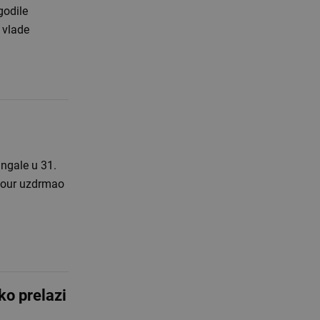
godile
 vlade
angale u 31.
efour uzdrmao
ko prelazi