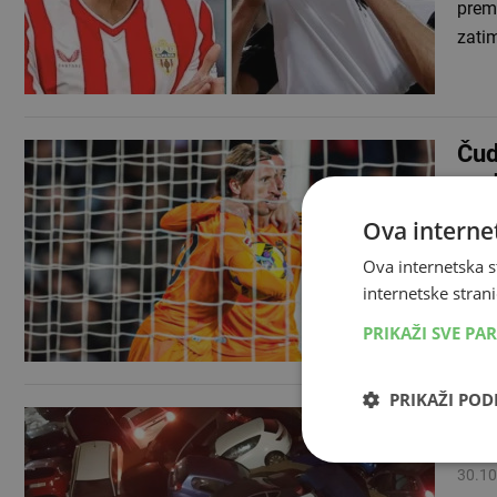
prema
zati
Čud
pro
03.01
Ova internet
Nogo
Ova internetska s
Domać
internetske strani
Madri
PRIKAŽI SVE PA
PRIKAŽI PO
U p
međ
30.10