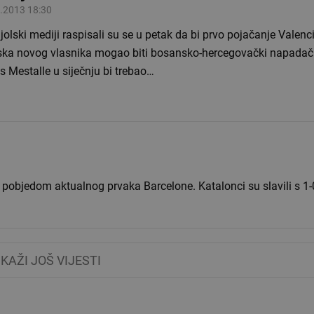
.2013 18:30
olski mediji raspisali su se u petak da bi prvo pojačanje Valenc
ska novog vlasnika mogao biti bosansko-hercegovački napadač
s Mestalle u siječnju bi trebao…
dom aktualnog prvaka Barcelone. Katalonci su slavili s 1-0 protiv
IKAŽI JOŠ VIJESTI