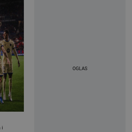
OGLAS
 i