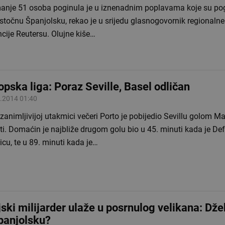
anje 51 osoba poginula je u iznenadnim poplavama koje su po
stočnu Španjolsku, rekao je u srijedu glasnogovornik regionalne
cije Reutersu. Olujne kiše…
opska liga: Poraz Seville, Basel odličan
.2014 01:40
zanimljivijoj utakmici večeri Porto je pobijedio Sevillu golom M
ti. Domaćin je najbliže drugom golu bio u 45. minuti kada je D
icu, te u 89. minuti kada je…
jski milijarder ulaže u posrnulog velikana: Dže
panjolsku?