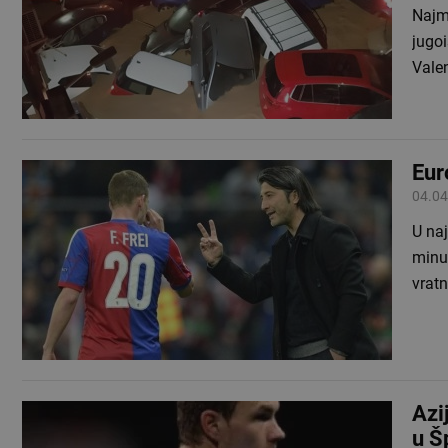
Najm
jugoi
Valen
Eur
04.04
U naj
minu
vratn
Azi
u Š