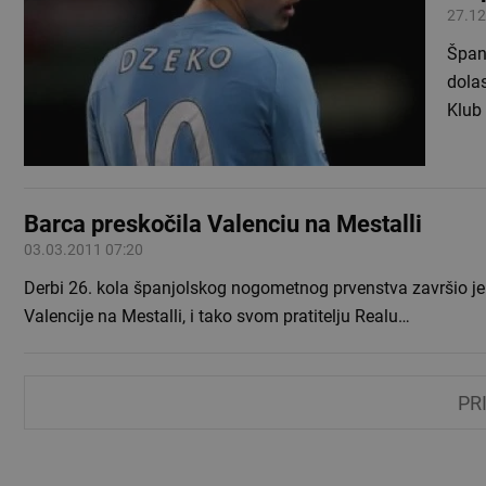
27.12
Španj
dola
Klub 
Barca preskočila Valenciu na Mestalli
03.03.2011 07:20
Derbi 26. kola španjolskog nogometnog prvenstva završio je pobje
Valencije na Mestalli, i tako svom pratitelju Realu…
PR