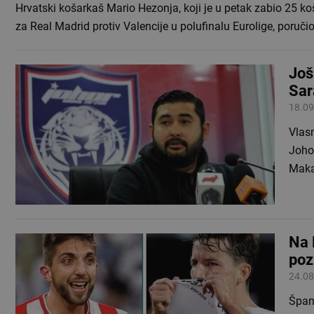
Hrvatski košarkaš Mario Hezonja, koji je u petak zabio 25 k
za Real Madrid protiv Valencije u polufinalu Eurolige, poruči
Još
Sar
18.09
Vlasn
Johor
Maka
Na 
poz
24.08
Špan