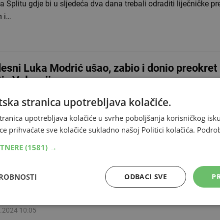
 Splitu gdje bi u sljedeća dva dana trebali odraditi liječničke pr
m i…
esni Luka Modrić ušao, zabio i donio preokret
tiv Valencije
.2025 23:51
ska stranica upotrebljava kolačiće.
metaši Valencije ugostili su Real Madrid u sklopu španjolskog 
tranica upotrebljava kolačiće u svrhe poboljšanja korisničkog i
ini su vodili 1:0 do 85. minute, a onda je Real spasio Luka Mod
ce prihvaćate sve kolačiće sukladno našoj Politici kolačića.
Podro
đani su igrali i s…
RTNERE
(1581) →
DROBNOSTI
ODBACI SVE
PR
oplavama diljem Španjolske poginulo više od 5
u njima i djeca
.2024 10:05