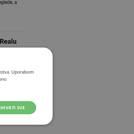
eglede, a
 Realu
prvenstva.
skustva. Uporabom
rić.
bno
IHVATI SVE
0 ljudi,