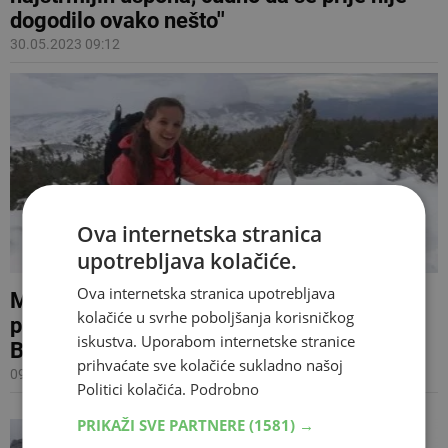
dogodilo ovako nešto''
30.05.2023 09:12
Ova internetska stranica
upotrebljava kolačiće.
Ova internetska stranica upotrebljava
Mostarka se popela na svih 78 vrhova
kolačiće u svrhe poboljšanja korisničkog
preko 2.000 metara nadmorske visine u
iskustva. Uporabom internetske stranice
BiH
prihvaćate sve kolačiće sukladno našoj
09.12.2019 18:48
Politici kolačića.
Podrobno
PRIKAŽI SVE PARTNERE
(1581) →