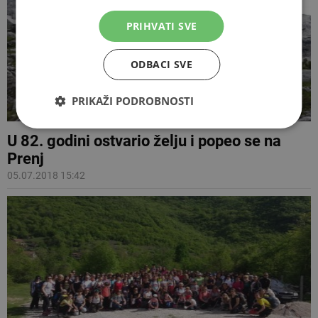
PRIHVATI SVE
ODBACI SVE
PRIKAŽI PODROBNOSTI
U 82. godini ostvario želju i popeo se na
Prenj
05.07.2018 15:42