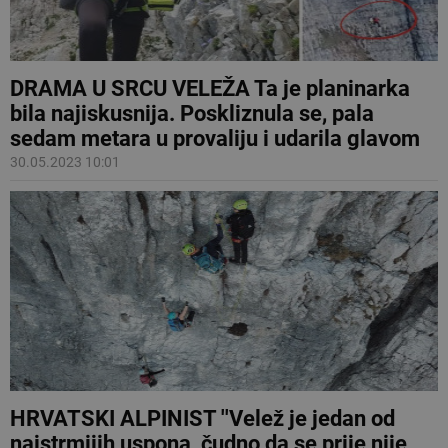
DRAMA U SRCU VELEŽA Ta je planinarka
bila najiskusnija. Poskliznula se, pala
sedam metara u provaliju i udarila glavom
30.05.2023 10:01
HRVATSKI ALPINIST ''Velež je jedan od
najstrmijih uspona, čudno da se prije nije