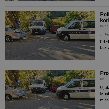
Pol
kor
06.11
Jučer
rijek
beživ
Pro
05.11
U jut
Mosta
mjes