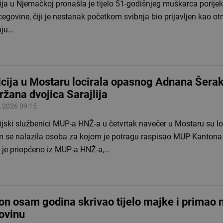
ija u Njemačkoj pronašla je tijelo 51-godišnjeg muškarca porije
cegovine, čiji je nestanak početkom svibnja bio prijavljen kao o
nju…
icija u Mostaru locirala opasnog Adnana Šerak
ržana dvojica Sarajlija
.2026 09:15
ijski službenici MUP-a HNŽ-a u četvrtak navečer u Mostaru su loc
m se nalazila osoba za kojom je potragu raspisao MUP Kantona
 je priopćeno iz MUP-a HNŽ-a,…
on osam godina skrivao tijelo majke i primao 
ovinu