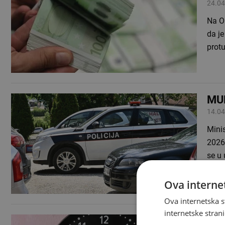
24.04
Na O
da je
protu
MUP
14.04
Minis
2026.
se u 
Ova internet
Ova internetska s
internetske strani
Poč