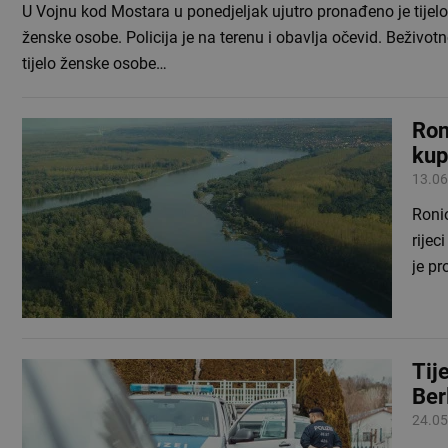
U Vojnu kod Mostara u ponedjeljak ujutro pronađeno je tijelo
ženske osobe. Policija je na terenu i obavlja očevid. Beživot
tijelo ženske osobe…
Ron
kup
13.06
Roni
rijec
je p
Tij
Ber
24.05