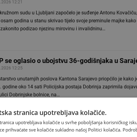
.2026 12:21
kružnom sudu u Ljubljani započelo je suđenje Antonu Kovačič
 osam godina u stanu skrivao tijelo svoje preminule majke kako 
zakonito podizao njezinu mirovinu i invalidninu…
 se oglasio o ubojstvu 36-godišnjaka u Saraj
.2026 12:25
tarstvo unutarnjih poslova Kantona Sarajevo priopćilo je kako je
 godine oko 14 sati Policijska postaja Dobrinja zaprimila doja
ulici Dobrinjske bolnice, na…
ska stranica upotrebljava kolačiće.
tranica upotrebljava kolačiće u svrhe poboljšanja korisničkog i
ce prihvaćate sve kolačiće sukladno našoj Politici kolačića.
Podro
inje ljetno računanje vremena, evo nekih savj