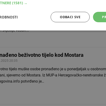
RTNERE
(1581) →
lagodbu
.2026 22:30
DROBNOSTI
ODBACI SVE
PR
i na nedjelju počinje ljetno računanje vremena, što znači da se 
u dva sata pomiču na tri. Time ćemo izgubiti jedan sat sna, ali 
 i svjetlije večeri.…
nađeno beživotno tijelo kod Mostara
.2025 20:35
votno tijelo muške osobe pronađeno je u ponedjeljak u osobnom 
ani, sjeverno od Mostara. Iz MUP-a Hercegovačko-neretvanske ž
egovina.info potvrđeno je…