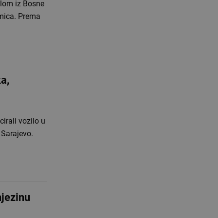
klom iz Bosne
tmica. Prema
a,
irali vozilo u
 Sarajevo.
njezinu