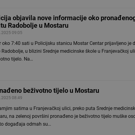
icija objavila nove informacije oko pronađenog 
itu Radobolje u Mostaru
.2025 09:05
 oko 7:40 sati u Policijsku stanicu Mostar Centar prijavljeno je d
e Radobolje, u blizini Srednje medicinske škole u Franjevačkoj ul
otno tijelo. Na…
nađeno beživotno tijelo u Mostaru
.2025 08:49
arnjim satima u Franjevačkoj ulici, preko puta Srednje medicinsk
ru, na zelenoj površini pronađeno je beživotno tijelo muške os
to događaja odmah su…