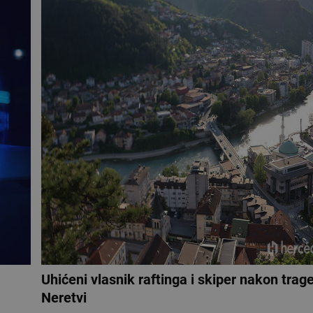
Uhićeni vlasnik raftinga i skiper nakon trag
Neretvi