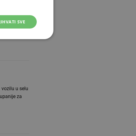
IHVATI SVE
kazaljke na
ćemo dobiti
vozilu u selu
upanije za