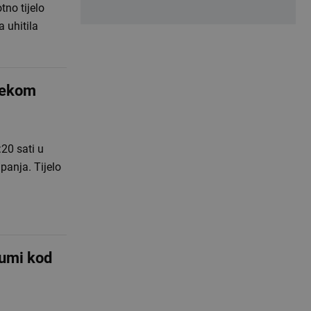
tno tijelo
 uhitila
ijekom
20 sati u
panja. Tijelo
šumi kod