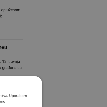
u, optuženom
bi
evu
 13. travnja
vu građana da
skustva. Uporabom
bno
eta za