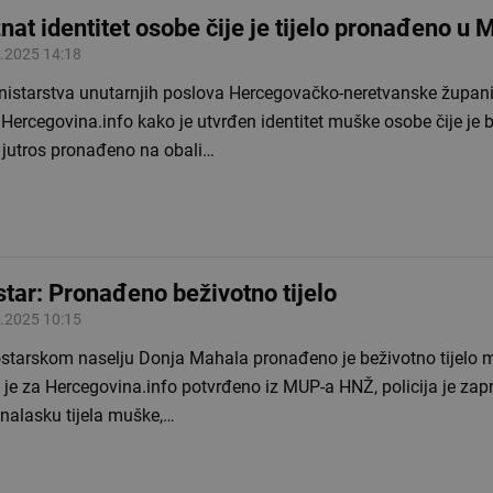
nat identitet osobe čije je tijelo pronađeno u 
.2025 14:18
inistarstva unutarnjih poslova Hercegovačko-neretvanske župan
 Hercegovina.info kako je utvrđen identitet muške osobe čije je 
o jutros pronađeno na obali…
tar: Pronađeno beživotno tijelo
.2025 10:15
starskom naselju Donja Mahala pronađeno je beživotno tijelo 
je za Hercegovina.info potvrđeno iz MUP-a HNŽ, policija je zapr
onalasku tijela muške,…