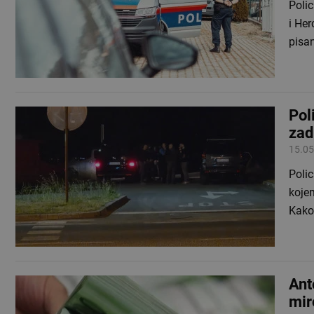
Polic
i Her
pisa
Pol
zad
15.05
Polic
koje
Kako
Ant
mir