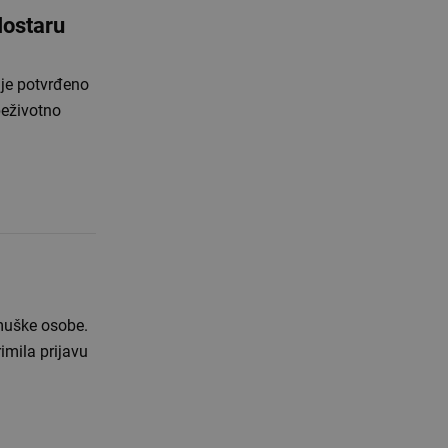
Mostaru
ije potvrđeno
beživotno
muške osobe.
imila prijavu