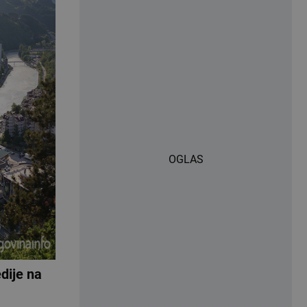
OGLAS
edije na