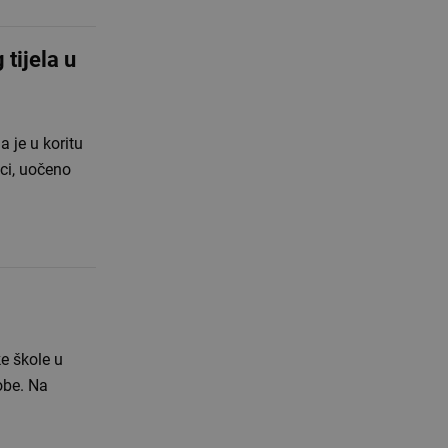
tijela u
a je u koritu
ici, uočeno
e škole u
obe. Na