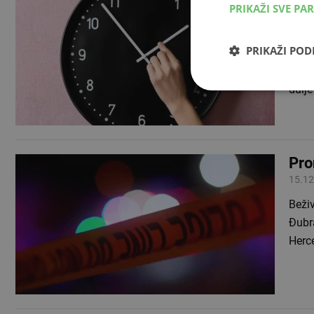
PRIKAŽI SVE PA
pri
28.03
PRIKAŽI PO
U noć
satu 
dulje
Pro
15.12
Beži
Đubr
Herc