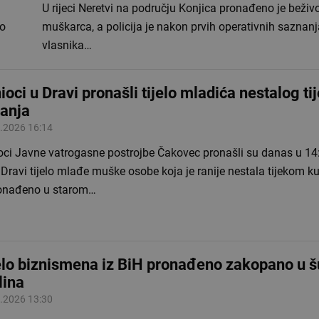
U rijeci Neretvi na području Konjica pronađeno je beživo
no
muškarca, a policija je nakon prvih operativnih saznanja
vlasnika…
ioci u Dravi pronašli tijelo mladića nestalog t
anja
.2026 16:14
oci Javne vatrogasne postrojbe Čakovec pronašli su danas u 14:
i Dravi tijelo mlađe muške osobe koja je ranije nestala tijekom ku
ronađeno u starom…
elo biznismena iz BiH pronađeno zakopano u 
lina
.2026 13:30