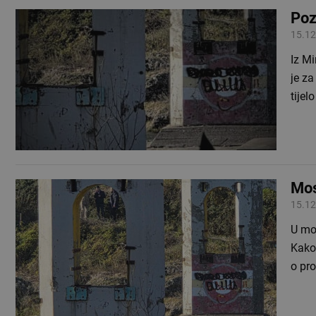
Poz
15.12
Iz M
je za
tijel
Mos
15.12
U mo
Kako 
o pr