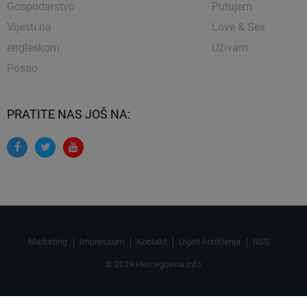
Gospodarstvo
Putujem
Vijesti na
Love & Sex
engleskom
Uživam
Posao
PRATITE NAS JOŠ NA:
Marketing
Impressum
Kontakt
Uvjeti korištenja
RSS
© 2019 Hercegovina.info