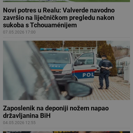
Novi potres u Realu: Valverde navodno
završio na liječničkom pregledu nakon
sukoba s Tchouaménijem
07.05.2026 17:00
Zaposlenik na deponiji nožem napao
državljanina BiH
04.05.2026 12:55