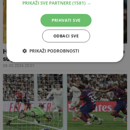
PRIKAŽI SVE PARTNERE
(1581) →
PRIHVATI SVE
ODBACI SVE
Hezbollah je Izraelcima tvrđi orah nego što
PRIKAŽI PODROBNOSTI
su pretpostavljali
08.05.2026 20:01