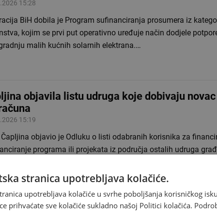
.2026 15:28
acija BiH dobila je Program sufinanciranja prosumera iz kategor
nstva, kojim se prvi put operativno uređuje način dodjele potpo
gradnju malih kućnih solarnih elektrana.…
ljina objavila listu udruga koje dobivaju novac
računa
.2026 15:19
Čapljina objavio je Odluku o listi odabranih korisnika za financir
anciranje programa ili projekata iz područja ostalih udruga gra
ačuna Grada Čapljina za 2026. godinu.…
ska stranica upotrebljava kolačiće.
tranica upotrebljava kolačiće u svrhe poboljšanja korisničkog i
ce prihvaćate sve kolačiće sukladno našoj Politici kolačića.
Podro
avlja se dionica Humi-Lišani kod Mostara, pro