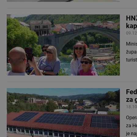
HNŽ
kap
09.12
Minis
župan
turis
Fed
za 
18.10
Opera
za He
je n