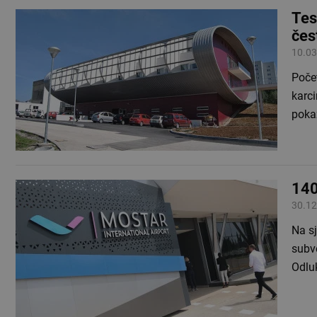
Tes
čes
10.03
Poče
karci
pokaz
140
30.12
Na s
subv
Odluk