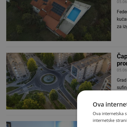
05.06
Feder
kuća
za iz
Čap
pro
05.06
Grad 
sufin
Pror
Ova internet
Ova internetska s
internetske strani
Obn