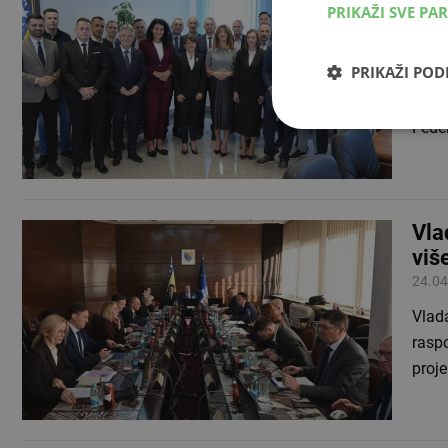
PRIKAŽI SVE PA
vri
21.05
PRIKAŽI PO
Fede
a suf
Fede
Vla
viš
24.04
Vlada
raspo
proje