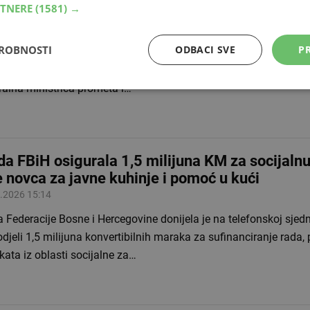
RTNERE
(1581) →
jedan 2,5 milijuna KM
.2026 18:17
DROBNOSTI
ODBACI SVE
PR
ralno ministarstvo prometa i komunikacija i Ministarstvo prome
inancirat će obnovu dionice prometnice Humi-Lišani, duge 1,4 k
ralna ministrica prometa i…
da FBiH osigurala 1,5 milijuna KM za socijalnu 
e novca za javne kuhinje i pomoć u kući
.2026 15:14
 Federacije Bosne i Hercegovine donijela je na telefonskoj sjedn
djeli 1,5 milijuna konvertibilnih maraka za sufinanciranje rada,
kata iz oblasti socijalne za…