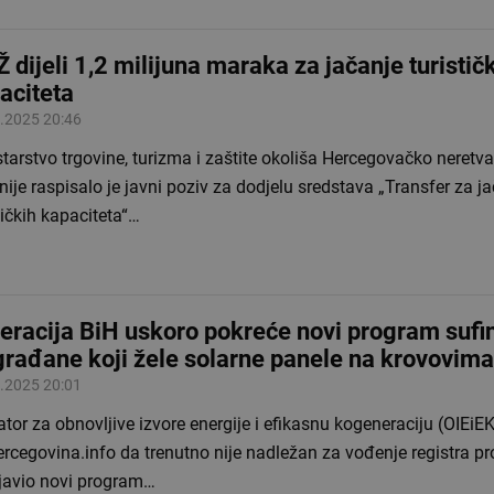
 dijeli 1,2 milijuna maraka za jačanje turistič
aciteta
.2025 20:46
tarstvo trgovine, turizma i zaštite okoliša Hercegovačko neretv
ije raspisalo je javni poziv za dodjelu sredstava „Transfer za j
tičkih kapaciteta“…
eracija BiH uskoro pokreće novi program sufi
građane koji žele solarne panele na krovovima
.2025 20:01
tor za obnovljive izvore energije i efikasnu kogeneraciju (OIEiEK
rcegovina.info da trenutno nije nadležan za vođenje registra pr
ajavio novi program…