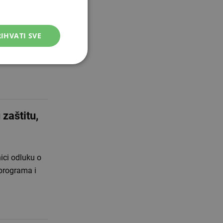
IHVATI SVE
ta i veza HNŽ-
ilometra.
zaštitu,
ici odluku o
 programa i