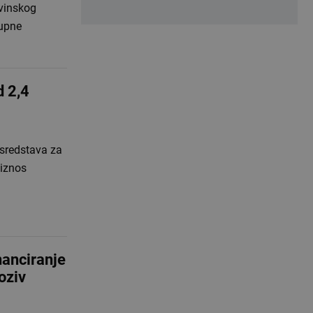
ovinskog
kupne
d 2,4
 sredstava za
 iznos
nanciranje
oziv