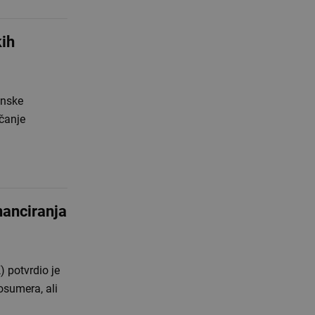
kih
anske
ačanje
nanciranja
) potvrdio je
osumera, ali