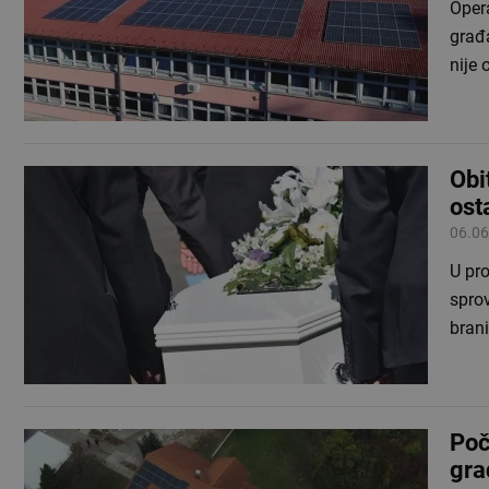
Opera
građa
nije 
Obi
ost
06.06
U pr
sprov
brani
Poč
gra