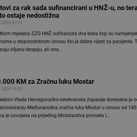
tovi za rak sada sufinancirani u HNŽ-u, no ter
to ostaje nedostižna
.2026 07:21
tkom mjeseca ZZO HNŽ sufinancira dva testa koji su namijenjeni
noma u stopoostotnom iznosu što je dobra vijest za pacijente. T
uju ciljanu terapiju, ali ona…
.000 KM za Zračnu luku Mostar
.2025 16:32
jednici Vlada Hercegovačko-neretvanske županije donesena je o
encioniranju Međunarodna zračna luka Mostar u iznosu od 140
a je usvojena na prijedlog Ministarstva prometa i…