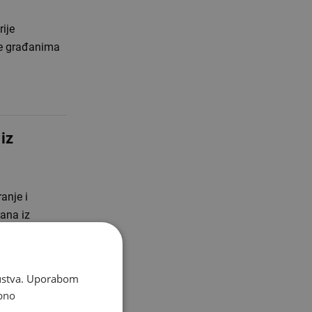
ije
re građanima
 iz
anje i
đana iz
skustva. Uporabom
bno
jekt