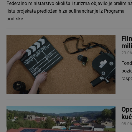
Federalno ministarstvo okoliša i turizma objavilo je prelimin
listu projekata predloženih za sufinanciranje iz Programa
podrške…
Fil
mil
29.06
Fonda
pozic
rasp
Ope
kuć
08.06