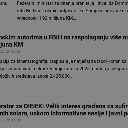
arnu
Federalni ministar za pitanja branitelja i invalida Dom
rata Nedžad Lokmić potpisao je u Sarajevu ugovore u
vrijednosti 1,92 milijuna KM…
mskim autorima u FBiH na raspolaganju više o
ijuna KM
.2026 10:26
cija za kinematografiju raspisala je natječaj za izbor korisnika
ije sufinanciranja filmskih projekata za 2025. godinu, a ukupan
oloživih sredstava iznosi 2.425.000…
rator za OIEiEK: Velik interes građana za sufi
nih solara, uskoro informativne sesije i javni p
.2026 15:06