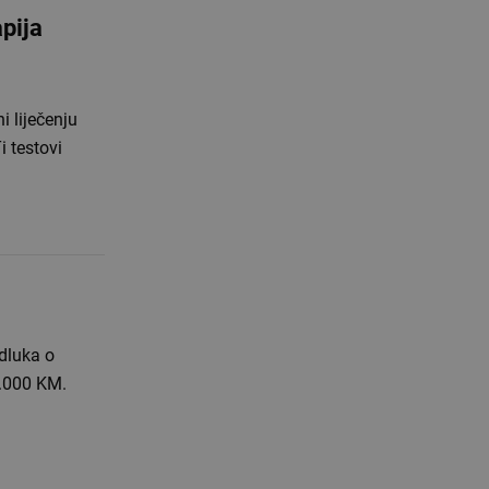
apija
 liječenju
i testovi
dluka o
.000 KM.