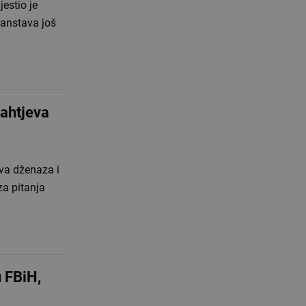
jestio je
ćanstava još
zahtjeva
ova dženaza i
za pitanja
u FBiH,