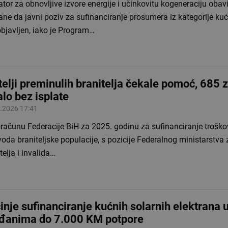
tor za obnovljive izvore energije i učinkovitu kogeneraciju obavi
ne da javni poziv za sufinanciranje prosumera iz kategorije ku
objavljen, iako je Program…
telji preminulih branitelja čekale pomoć, 685 
alo bez isplate
.2026 17:41
oračunu Federacije BiH za 2025. godinu za sufinanciranje trošk
oda braniteljske populacije, s pozicije Federalnog ministarstva 
telja i invalida…
inje sufinanciranje kućnih solarnih elektrana 
đanima do 7.000 KM potpore