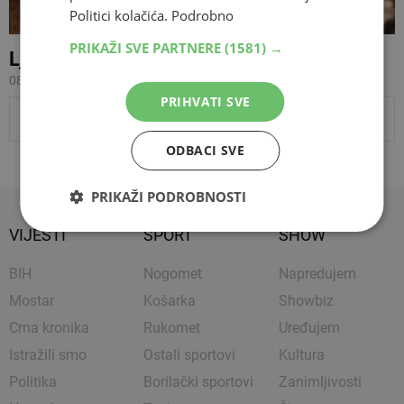
Politici kolačića.
Podrobno
PRIKAŽI SVE PARTNERE
(1581) →
Ljubav ovna i srne postala hit na internetu
08.12.2011 23:18
PRIHVATI SVE
PRIKAŽI JOŠ VIJESTI
ODBACI SVE
PRIKAŽI PODROBNOSTI
VIJESTI
SPORT
SHOW
BIH
Nogomet
Napredujem
Mostar
Košarka
Showbiz
Crna kronika
Rukomet
Uređujem
Istražili smo
Ostali sportovi
Kultura
Politika
Borilački sportovi
Zanimljivosti