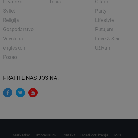
Hrvatska
Tenis
Čitam
Svijet
Party
Religija
Lifestyle
Gospodarstvo
Putujem
Vijesti na
Love & Sex
engleskom
Uživam
Posao
PRATITE NAS JOŠ NA:
Marketing
Impressum
Kontakt
Uvjeti korištenja
RSS