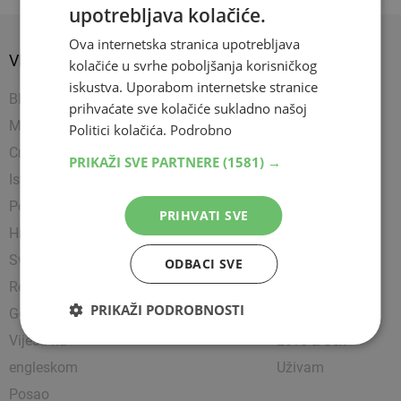
upotrebljava kolačiće.
Ova internetska stranica upotrebljava
VIJESTI
SPORT
SHOW
kolačiće u svrhe poboljšanja korisničkog
iskustva. Uporabom internetske stranice
BIH
Nogomet
Napredujem
prihvaćate sve kolačiće sukladno našoj
Mostar
Košarka
Showbiz
Politici kolačića.
Podrobno
Crna kronika
Rukomet
Uređujem
PRIKAŽI SVE PARTNERE
(1581) →
Istražili smo
Ostali sportovi
Kultura
Politika
Borilački sportovi
Zanimljivosti
PRIHVATI SVE
Hrvatska
Tenis
Čitam
Svijet
Party
ODBACI SVE
Religija
Lifestyle
PRIKAŽI PODROBNOSTI
Gospodarstvo
Putujem
Vijesti na
Love & Sex
engleskom
Uživam
Posao