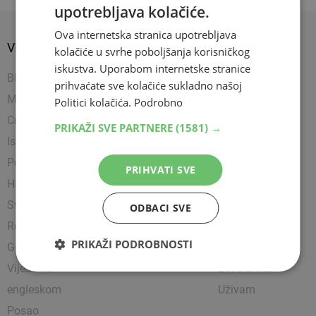
upotrebljava kolačiće.
Ova internetska stranica upotrebljava
VIJESTI
SPORT
SHOW
kolačiće u svrhe poboljšanja korisničkog
iskustva. Uporabom internetske stranice
BIH
Nogomet
Napredujem
prihvaćate sve kolačiće sukladno našoj
Mostar
Košarka
Showbiz
Politici kolačića.
Podrobno
Crna kronika
Rukomet
Uređujem
PRIKAŽI SVE PARTNERE
(1581) →
Istražili smo
Ostali sportovi
Kultura
Politika
Borilački sportovi
Zanimljivosti
PRIHVATI SVE
Hrvatska
Tenis
Čitam
Svijet
Party
ODBACI SVE
Religija
Lifestyle
PRIKAŽI PODROBNOSTI
Gospodarstvo
Putujem
Vijesti na
Love & Sex
engleskom
Uživam
Posao