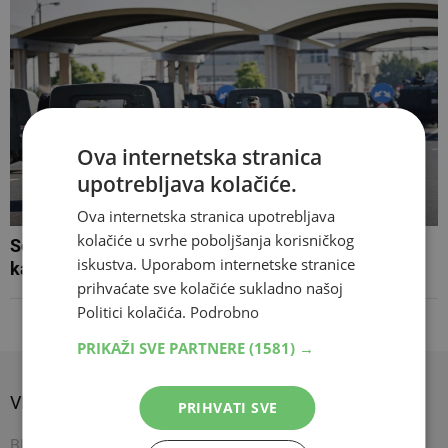
Ova internetska stranica
upotrebljava kolačiće.
Ova internetska stranica upotrebljava
kolačiće u svrhe poboljšanja korisničkog
Schengen slavi 40. rođendan, ali neizvjesno je u
iskustva. Uporabom internetske stranice
kakvoj će formi dočekati naredne
prihvaćate sve kolačiće sukladno našoj
Politici kolačića.
Podrobno
PRIKAŽI SVE PARTNERE
(1581) →
VIJESTI
SPORT
SHOW
PRIHVATI SVE
BIH
Nogomet
Napredujem