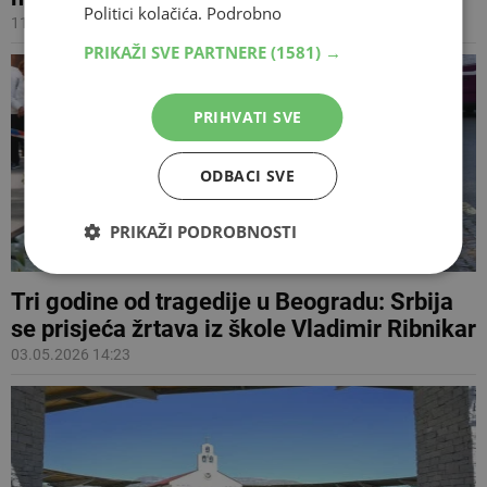
Politici kolačića.
Podrobno
11.05.2026 13:16
PRIKAŽI SVE PARTNERE
(1581) →
PRIHVATI SVE
ODBACI SVE
PRIKAŽI PODROBNOSTI
Tri godine od tragedije u Beogradu: Srbija
se prisjeća žrtava iz škole Vladimir Ribnikar
03.05.2026 14:23