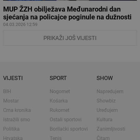
MUP ŽZH obilježava Međunarodni dan
sjećanja na policajce poginule na dužnosti
04.03.2026 12:59
PRIKAŽI JOŠ VIJESTI
VIJESTI
SPORT
SHOW
BIH
Nogomet
Napredujem
Mostar
Košarka
Showbiz
Crna kronika
Rukomet
Uređujem
Istražili smo
Ostali sportovi
Kultura
Politika
Borilački sportovi
Zanimljivosti
Hrvatska
Tenis
Čitam