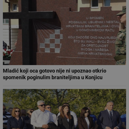
Mladić koji oca gotovo nije ni upoznao otkrio
spomenik poginulim braniteljima u Konjicu