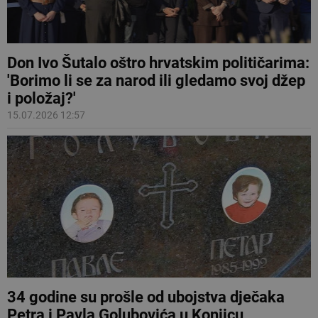
Don Ivo Šutalo oštro hrvatskim političarima:
'Borimo li se za narod ili gledamo svoj džep
i položaj?'
15.07.2026 12:57
34 godine su prošle od ubojstva dječaka
Petra i Pavla Golubovića u Konjicu