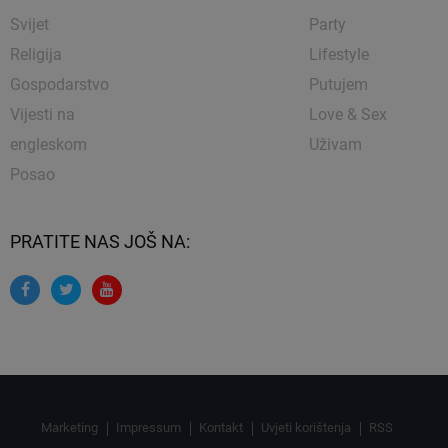
Svijet
Party
Religija
Lifestyle
Gospodarstvo
Putujem
Vijesti na
Love & Sex
engleskom
Uživam
Posao
PRATITE NAS JOŠ NA:
Marketing
Impressum
Kontakt
Uvjeti korištenja
RSS