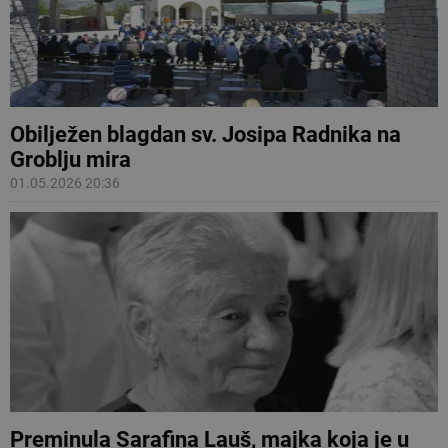
Obilježen blagdan sv. Josipa Radnika na
Groblju mira
01.05.2026 20:36
Preminula Sarafina Lauš, majka koja je u