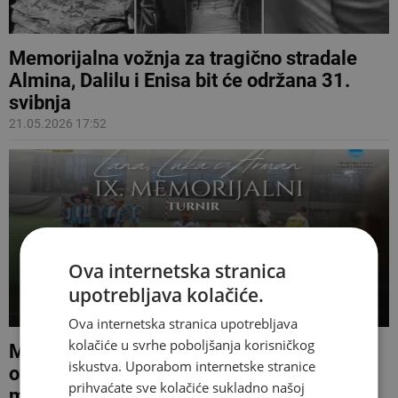
Memorijalna vožnja za tragično stradale
Almina, Dalilu i Enisa bit će održana 31.
svibnja
21.05.2026 17:52
Ova internetska stranica
upotrebljava kolačiće.
Ova internetska stranica upotrebljava
kolačiće u svrhe poboljšanja korisničkog
Memorijalni turnir „Lana, Luka i Arman“ i
iskustva. Uporabom internetske stranice
ove će godine u Mostaru okupiti brojne
prihvaćate sve kolačiće sukladno našoj
mlade sportaše