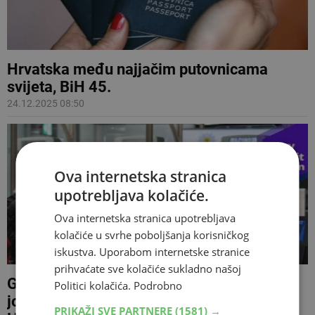
Hrvatska među najjačim putovnicama
svijeta, BiH 45.
24.12.2025 08:50
Ova internetska stranica
upotrebljava kolačiće.
Ova internetska stranica upotrebljava
kolačiće u svrhe poboljšanja korisničkog
iskustva. Uporabom internetske stranice
prihvaćate sve kolačiće sukladno našoj
Građani BiH od 1. siječnja mogu očekivati
Politici kolačića.
Podrobno
još dulja čekanja na granicama s
PRIKAŽI SVE PARTNERE
(1581) →