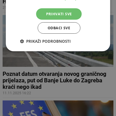
Hrvatskom
21.12.2025 13:30
PRIHVATI SVE
ODBACI SVE
PRIKAŽI PODROBNOSTI
Poznat datum otvaranja novog graničnog
prijelaza, put od Banje Luke do Zagreba
kraći nego ikad
11.11.2025 16:22