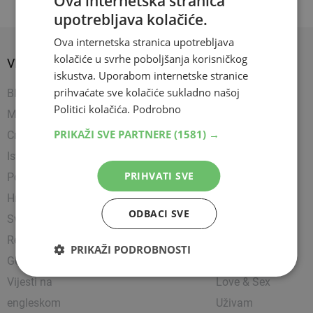
Ova internetska stranica
upotrebljava kolačiće.
Ova internetska stranica upotrebljava
kolačiće u svrhe poboljšanja korisničkog
VIJESTI
SPORT
SHOW
iskustva. Uporabom internetske stranice
prihvaćate sve kolačiće sukladno našoj
BIH
Nogomet
Napredujem
Politici kolačića.
Podrobno
Mostar
Košarka
Showbiz
PRIKAŽI SVE PARTNERE
(1581) →
Crna kronika
Rukomet
Uređujem
Istražili smo
Ostali sportovi
Kultura
PRIHVATI SVE
Politika
Borilački sportovi
Zanimljivosti
Hrvatska
Tenis
Čitam
ODBACI SVE
Svijet
Party
Religija
Lifestyle
PRIKAŽI PODROBNOSTI
Gospodarstvo
Putujem
Vijesti na
Love & Sex
engleskom
Uživam