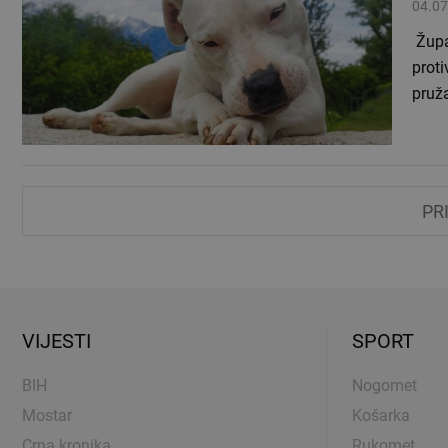
04.07
Župa
prot
pruž
PR
VIJESTI
SPORT
BIH
Nogomet
Mostar
Košarka
Crna kronika
Rukomet