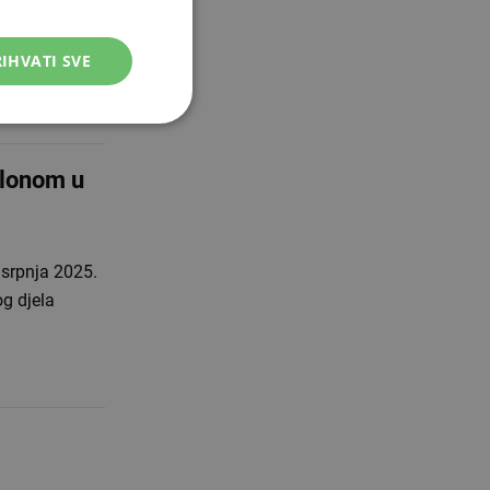
. godine pod
IHVATI SVE
alonom u
 srpnja 2025.
og djela