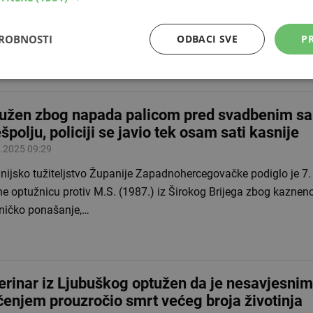
. Sarajevo i Ajdina Brkovića na tekst objavljen 17. svibnja 2026
ovom „Tko je Anas Hamadi,…
DROBNOSTI
ODBACI SVE
PR
užen zbog napada palicom pred svadbenim s
špolju, policiji se javio tek osam sati kasnije
.2025 09:29
nijsko tužiteljstvo Županije Zapadnohercegovačke podiglo je 7.
e optužnicu protiv M.S. (1987.) iz Širokog Brijega zbog kaznen
lničko ponašanje,…
erinar iz Ljubuškog optužen da je nesavjesnim
ečenjem prouzročio smrt većeg broja životinja