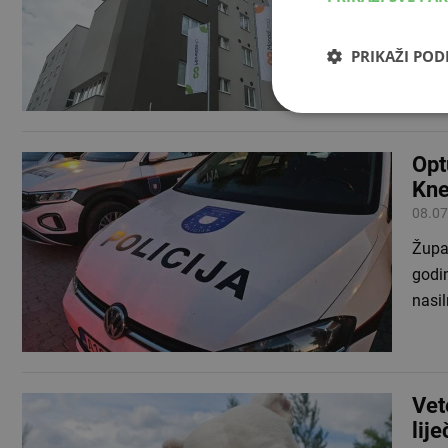
d.o.o
nasl
PRIKAŽI PO
Opt
Kne
08.07
Župa
godin
nasi
Vet
lij