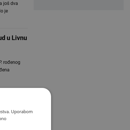
a još dva
o je
ud u Livnu
 P. rođenog
rđena
u
skustva. Uporabom
bno
 Monetize Ad