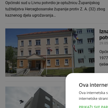
Općinski sud u Livnu potvrdio je optužnicu Županijskog
tužiteljstva Hercegbosanske županije protiv Z. A. (32) zbog
kaznenog djela ugrožavanja…
Izn
pot
29.05
Općin
1977.
rješ
Ova internet
Dem
Ova internetska s
18.05
internetske strani
Reda
PRIKAŽI SVE PA