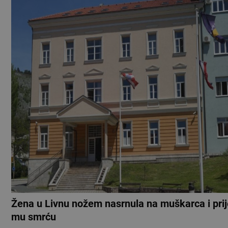
Žena u Livnu nožem nasrnula na muškarca i prij
mu smrću