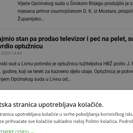
Vijeće Općinskog suda u Širokom Brijegu produljilo je z
mjeseca pritvor osumnjičenom D. K. iz Mostara, priopćil
Županijsko…
ajmio stan pa prodao televizor i peć na pelet, s
vrdio optužnicu
.2026 14:46
ski sud u Livnu potvrdio je optužnicu tužiteljstva HBŽ protiv J.
 godine, koji se tereti za kazneno djelo utaje. Optužnica je potv
enjem Općinskog suda u Livnu od…
ska stranica upotrebljava kolačiće.
anti Monetize Ad na članak o Anasu Hamadij
tranica upotrebljava kolačiće u svrhe poboljšanja korisničkog i
.2026 11:20
ce prihvaćate sve kolačiće sukladno našoj Politici kolačića.
Podro
kciji portala Hercegovina.info dostavljen je demanti kompanije
RTNERE
(1581) →