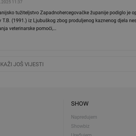
.2025 11:37
nijsko tužiteljstvo Zapadnohercegovačke županije podiglo je o
iv T.B. (1991.) iz Ljubuškog zbog produljenog kaznenog djela n
anja veterinarske pomoći,…
IKAŽI JOŠ VIJESTI
SHOW
Napredujem
Showbiz
Uređujem