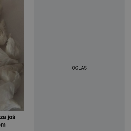
OGLAS
za još
om