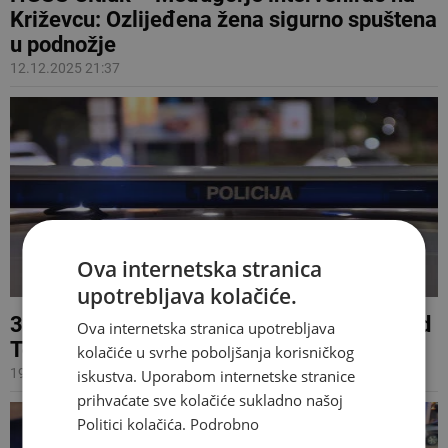
Križevcu: Ozlijeđena žena sigurno spuštena
u podnožje
12.12.2025 21:37
Ova internetska stranica
upotrebljava kolačiće.
36-godišnjak teško ozlijeđen u nesreći kod
Ova internetska stranica upotrebljava
Tomislavgrada
kolačiće u svrhe poboljšanja korisničkog
19.10.2025 10:23
iskustva. Uporabom internetske stranice
prihvaćate sve kolačiće sukladno našoj
Politici kolačića.
Podrobno