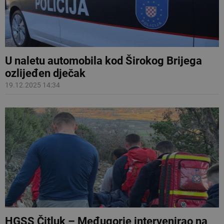
U naletu automobila kod Širokog Brijega
ozlijeđen dječak
19.12.2025 14:34
HGSS Čitluk – Međugorje intervenirao na