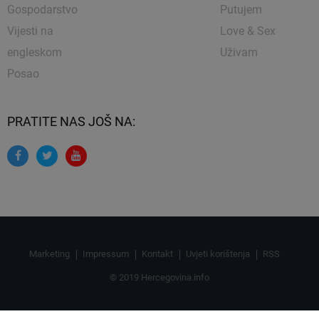
Gospodarstvo
Putujem
Vijesti na
Love & Sex
engleskom
Uživam
Posao
PRATITE NAS JOŠ NA:
Marketing
Impressum
Kontakt
Uvjeti korištenja
RSS
© 2019 Hercegovina.info