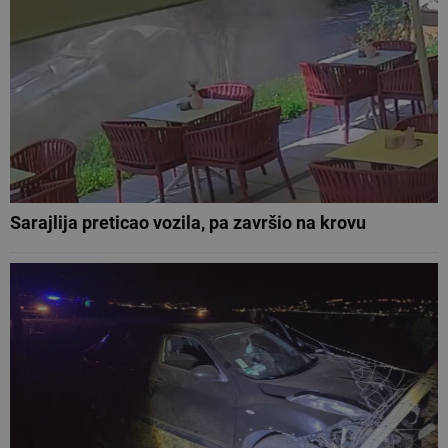
Sarajlija preticao vozila, pa završio na krovu