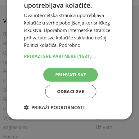
upotrebljava kolačiće.
Ova internetska stranica upotrebljava
VIJESTI
SPORT
SHOW
kolačiće u svrhe poboljšanja korisničkog
iskustva. Uporabom internetske stranice
BIH
Nogomet
Napredujem
prihvaćate sve kolačiće sukladno našoj
Mostar
Košarka
Showbiz
Politici kolačića.
Podrobno
Crna kronika
Rukomet
Uređujem
PRIKAŽI SVE PARTNERE
(1581) →
Istražili smo
Ostali sportovi
Kultura
Politika
Borilački sportovi
Zanimljivosti
PRIHVATI SVE
Hrvatska
Tenis
Čitam
Svijet
Party
ODBACI SVE
Religija
Lifestyle
PRIKAŽI PODROBNOSTI
Gospodarstvo
Putujem
Vijesti na
Love & Sex
engleskom
Uživam
Posao