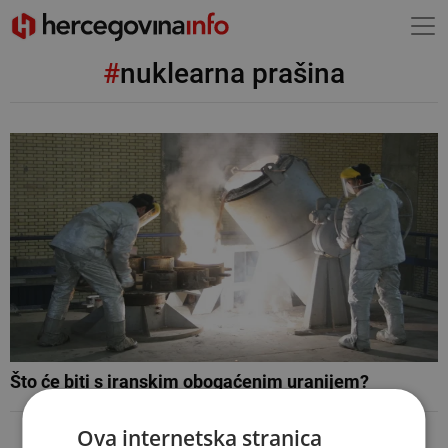
#
nuklearna prašina
Što će biti s iranskim obogaćenim uranijem?
Ova internetska stranica