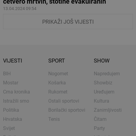
četvero mrtvih, stotine evakuiranih
13.04.2024 09:54
PRIKAŽI JOŠ VIJESTI
VIJESTI
SPORT
SHOW
BIH
Nogomet
Napredujem
Mostar
Košarka
Showbiz
Crna kronika
Rukomet
Uređujem
Istražili smo
Ostali sportovi
Kultura
Politika
Borilački sportovi
Zanimljivosti
Hrvatska
Tenis
Čitam
Svijet
Party