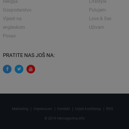
Religija
Lifestyle
Gospodarstvo
Putujem
Vijesti na
Love & Sex
engleskom
Uživam
Posao
PRATITE NAS JOŠ NA:
Marketing
Impressum
Kontakt
Uvjeti korištenja
RSS
© 2019 Hercegovina.info