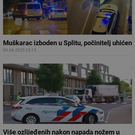
Muškarac izboden u Splitu, počinitelj uhićen
09.06.2025 23:15
Više ozlijeđenih nakon napada nožem u