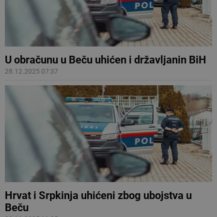
U obračunu u Beču uhićen i državljanin BiH
28.12.2025 07:37
Hrvat i Srpkinja uhićeni zbog ubojstva u
Beču