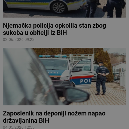
Njemačka policija opkolila stan zbog
sukoba u obitelji iz BiH
02.06.2026 09:23
Zaposlenik na deponiji nožem napao
državljanina BiH
04.05.2026 12:55