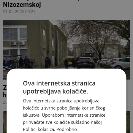
Nizozemskoj
21.05.2025 09:27
Ova internetska stranica
ZAGREB Napad nožem u osnovnoj školi,
upotrebljava kolačiće.
helikopter Hitne odvozi ozlijeđene
Ova internetska stranica upotrebljava
20.12.2024 10:28
kolačiće u svrhe poboljšanja korisničkog
iskustva. Uporabom internetske stranice
prihvaćate sve kolačiće sukladno našoj
Politici kolačića.
Podrobno