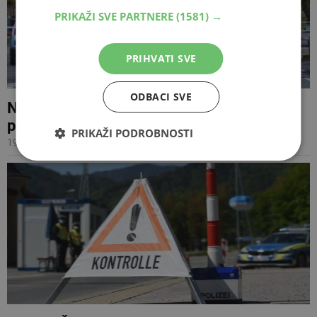
PRIKAŽI SVE PARTNERE
(1581) →
PRIHVATI SVE
ODBACI SVE
NAPAD NOŽEM U ENGLESKOJ Jedna žena
preminula, dvije osobe u kritičnom stanju
PRIKAŽI PODROBNOSTI
19.08.2024 13:14