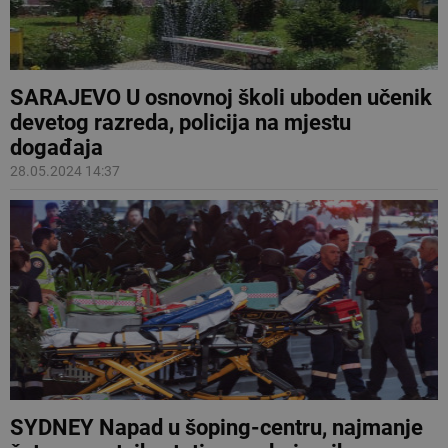
SARAJEVO U osnovnoj školi uboden učenik
devetog razreda, policija na mjestu
događaja
28.05.2024 14:37
SYDNEY Napad u šoping-centru, najmanje