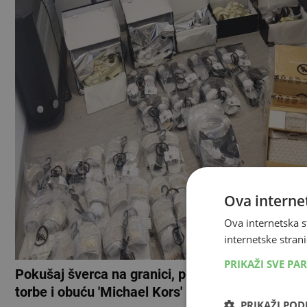
Ova internet
Ova internetska s
internetske strani
PRIKAŽI SVE PA
Pokušaj šverca na granici, policija mu zaplijenje
torbe i obuću 'Michael Kors'
PRIKAŽI PO