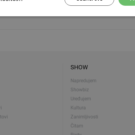
kušaj
prijelazu Stara Gradiška spriječili su pokušaj nezakoni
om
u…
SHOW
Napredujem
Showbiz
Uređujem
i
Kultura
tovi
Zanimljivosti
Čitam
Party