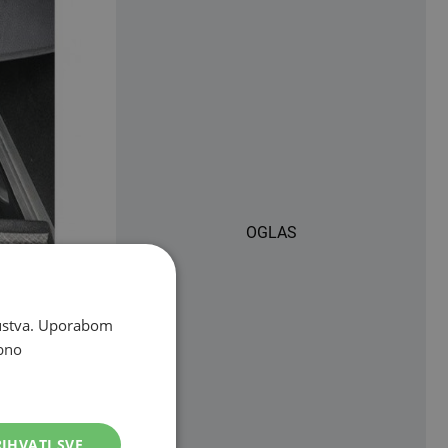
OGLAS
skustva. Uporabom
bno
leta
raničnom
IHVATI SVE