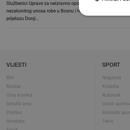
Službenici Uprave za neizravno oporezivanje spriječili su po
nezakonitog unosa robe u Bosnu i Hercegovinu na graničn
prijelazu Donji…
VIJESTI
SPORT
BIH
Nogomet
Mostar
Košarka
Crna kronika
Rukomet
Istražili smo
Ostali sportov
Politika
Borilački spor
Hrvatska
Tenis
Svijet