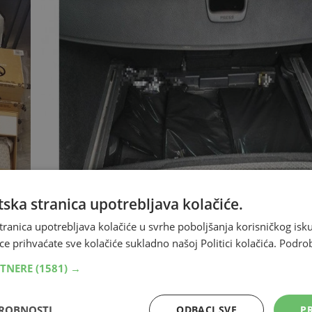
ska stranica upotrebljava kolačiće.
tranica upotrebljava kolačiće u svrhe poboljšanja korisničkog i
ce prihvaćate sve kolačiće sukladno našoj Politici kolačića.
Podro
RTNERE
(1581) →
nila
Državljanin BiH 'pao' na granici s 40.000 tab
Carinski i policijski službenici Reublike Hrvatske, na g
DROBNOSTI
ODBACI SVE
PR