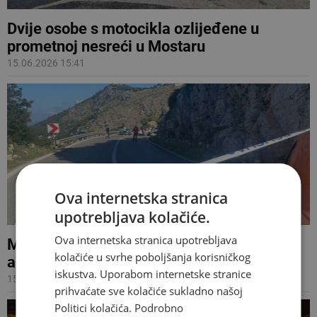
Dvije osobe s motocikla ozlijeđene u
prometnoj nesreći u Mostaru
15.06.2026 15:41
Ova internetska stranica
upotrebljava kolačiće.
Ova internetska stranica upotrebljava
Motociklist poginuo u sudaru s tri
kolačiće u svrhe poboljšanja korisničkog
automobila na Jadranskoj magistrali
iskustva. Uporabom internetske stranice
15.06.2026 10:55
prihvaćate sve kolačiće sukladno našoj
Politici kolačića.
Podrobno