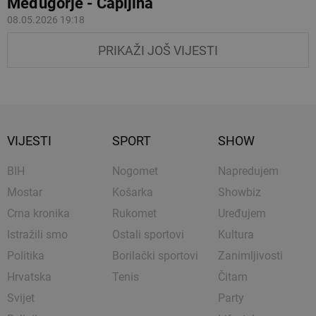
Međugorje - Čapljina
08.05.2026 19:18
PRIKAŽI JOŠ VIJESTI
VIJESTI
SPORT
SHOW
BIH
Nogomet
Napredujem
Mostar
Košarka
Showbiz
Crna kronika
Rukomet
Uređujem
Istražili smo
Ostali sportovi
Kultura
Politika
Borilački sportovi
Zanimljivosti
Hrvatska
Tenis
Čitam
Svijet
Party