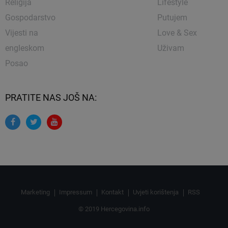
Religija
Lifestyle
Gospodarstvo
Putujem
Vijesti na
Love & Sex
engleskom
Uživam
Posao
PRATITE NAS JOŠ NA:
Marketing
Impressum
Kontakt
Uvjeti korištenja
RSS
© 2019 Hercegovina.info