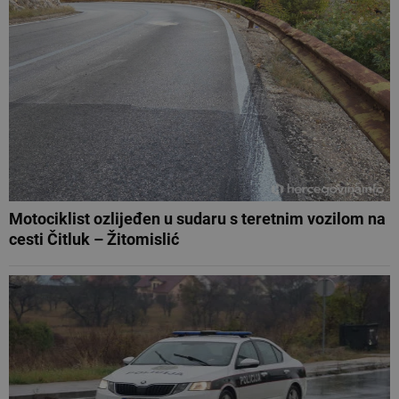
Motociklist ozlijeđen u sudaru s teretnim vozilom na
cesti Čitluk – Žitomislić