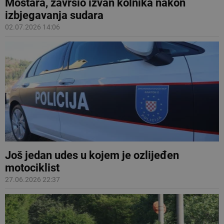
Mostara, završio izvan kolnika nakon
izbjegavanja sudara
02.07.2026 14:06
Još jedan udes u kojem je ozlijeđen
motociklist
27.06.2026 22:37