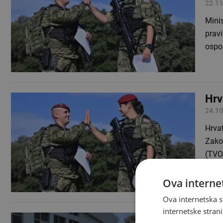
22.11
Minis
prav
ospo
Hrv
24.10
Hrvat
Zako
(TVO
Ova internet
Ova internetska s
internetske strani
Rus