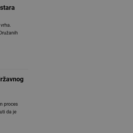
stara
 vrha.
 Oružanih
 državnog
an proces
ti da je