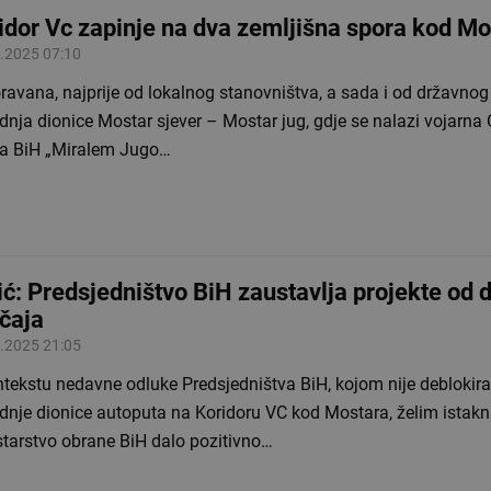
idor Vc zapinje na dva zemljišna spora kod Mo
.2025 07:10
avana, najprije od lokalnog stanovništva, a sada i od državnog
dnja dionice Mostar sjever – Mostar jug, gdje se nalazi vojarna
a BiH „Miralem Jugo…
ić: Predsjedništvo BiH zaustavlja projekte od
čaja
.2025 21:05
ntekstu nedavne odluke Predsjedništva BiH, kojom nije deblokir
dnje dionice autoputa na Koridoru VC kod Mostara, želim istaknu
starstvo obrane BiH dalo pozitivno…