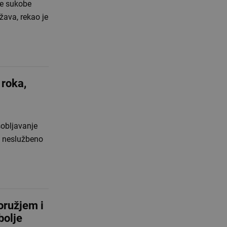
ne sukobe
žava, rekao je
 roka,
obljavanje
e neslužbeno
 oružjem i
bolje