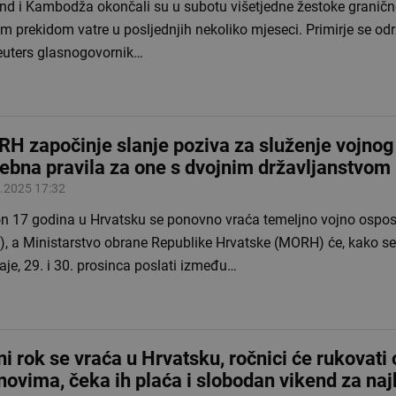
and i Kambodža okončali su u subotu višetjedne žestoke granič
m prekidom vatre u posljednjih nekoliko mjeseci. Primirje se odr
euters glasnogovornik…
H započinje slanje poziva za služenje vojnog
ebna pravila za one s dvojnim državljanstvom
.2025 17:32
n 17 godina u Hrvatsku se ponovno vraća temeljno vojno ospos
), a Ministarstvo obrane Republike Hrvatske (MORH) će, kako s
je, 29. i 30. prosinca poslati između…
ni rok se vraća u Hrvatsku, ročnici će rukovati
novima, čeka ih plaća i slobodan vikend za naj