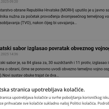
.2025 09:20
tarstvo obrane Republike Hrvatske (MORH) uputilo je u javno sa
ilnika nužna za početak provođenja dvomjesečnog temeljnog v
sobljavanja (TVO), nakon čijeg bi usvajanja…
atski sabor izglasao povratak obveznog vojno
.2025 14:36
ski sabor je, sa 84 glasa za, 30 suzdržanih i 11 protiv, izglasao
na o obrani, čime se ponovno uvodi obvezno temeljno vojno os
).Novi sustav obuke trajat će dva…
ska stranica upotrebljava kolačiće.
tranica upotrebljava kolačiće u svrhe poboljšanja korisničkog i
ce prihvaćate sve kolačiće sukladno našoj Politici kolačića.
Podro
ki hakeri navodno ukrali tajne vojne dokumen