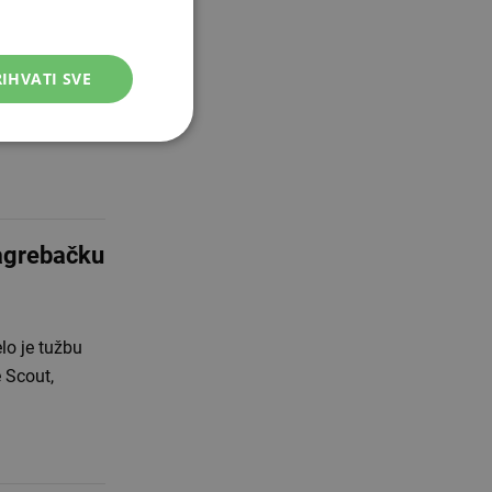
rk webu
IHVATI SVE
ernetički
a dark webu,
zagrebačku
lo je tužbu
 Scout,