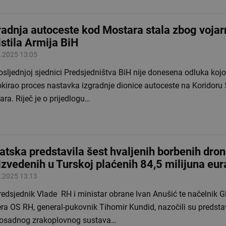
radnja autoceste kod Mostara stala zbog vojar
istila Armija BiH
.2025 13:05
sljednjoj sjednici Predsjedništva BiH nije donesena odluka koj
okirao proces nastavka izgradnje dionice autoceste na Koridoru
ra. Riječ je o prijedlogu…
atska predstavila šest hvaljenih borbenih dro
izvedenih u Turskoj plaćenih 84,5 milijuna eur
.2025 13:13
redsjednik Vlade RH i ministar obrane Ivan Anušić te načelnik 
ra OS RH, general-pukovnik Tihomir Kundid, nazočili su predsta
osadnog zrakoplovnog sustava…