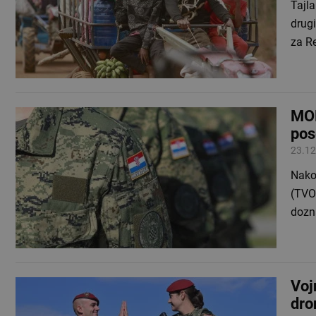
Tajl
drugi
za R
MOR
pos
23.12
Nako
(TVO
dozna
Voj
dro