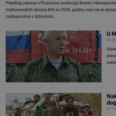
Prijedlog zakona o Proračunu institucija Bosne i Hercegovine
međunarodnih obveza BiH za 2026. godinu naći će se danas
zastupnicima u državnom…
U M
06.02
Visok
preve
medij
Nak
dog
27.12