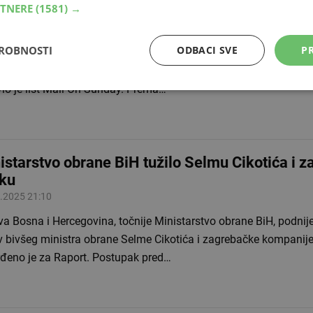
RTNERE
(1581) →
tanskog Ministarstva obrane i objavili ih na da
.2025 16:57
DROBNOSTI
ODBACI SVE
PR
nsko Ministarstvo obrane (MoD) istražuje tvrdnje da su ruski kib
ači ukrali stotine povjerljivih vojnih dokumenata i objavili ih n
vio je list Mail On Sunday. Prema…
istarstvo obrane BiH tužilo Selmu Cikotića i 
tku
.2025 21:10
a Bosna i Hercegovina, točnije Ministarstvo obrane BiH, podnije
iv bivšeg ministra obrane Selme Cikotića i zagrebačke kompanije
rđeno je za Raport. Postupak pred…