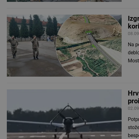
Izg
kor
08.09
Na po
debl
Mosta
Hrv
pro
02.09
Potp
stože
besp