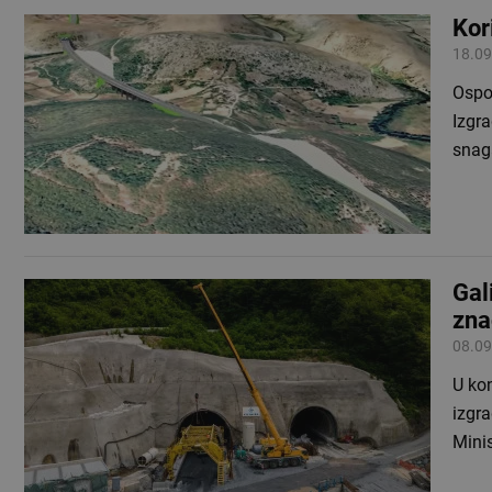
Kor
18.09
Ospor
Izgra
snag
Gal
zna
08.09
U ko
izgra
Mini