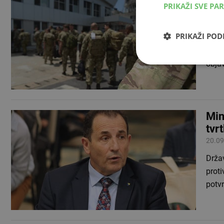
PRIKAŽI SVE PA
bri
19.10
PRIKAŽI PO
Brita
napad
obja
Min
tvr
20.09
Držav
prot
potv