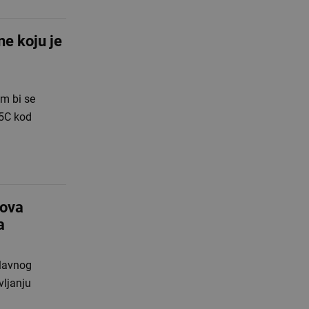
ne koju je
om bi se
 5C kod
nova
a
Glavnog
vljanju