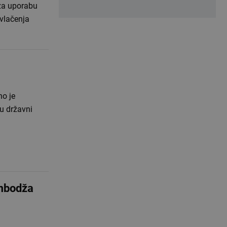
 za uporabu
zvlačenja
no je
su državni
ambodža