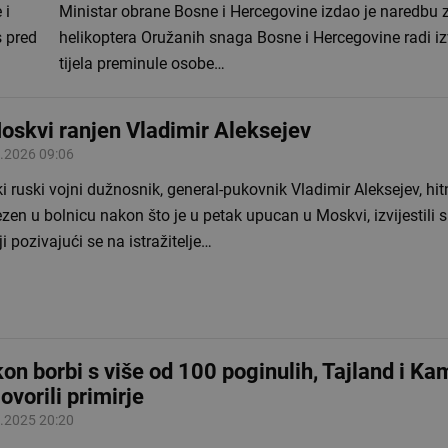
 i
Ministar obrane Bosne i Hercegovine izdao je naredbu
 pred
helikoptera Oružanih snaga Bosne i Hercegovine radi i
tijela preminule osobe…
oskvi ranjen Vladimir Aleksejev
.2026 09:06
i ruski vojni dužnosnik, general-pukovnik Vladimir Aleksejev, hit
zen u bolnicu nakon što je u petak upucan u Moskvi, izvijestili 
i pozivajući se na istražitelje…
on borbi s više od 100 poginulih, Tajland i K
ovorili primirje
.2025 20:20