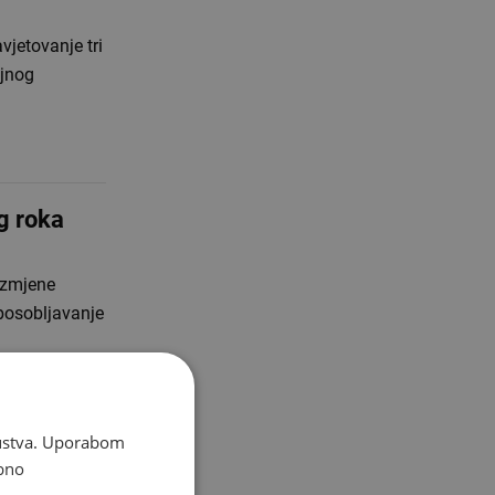
vjetovanje tri
ojnog
g roka
 izmjene
posobljavanje
skustva. Uporabom
bno
te