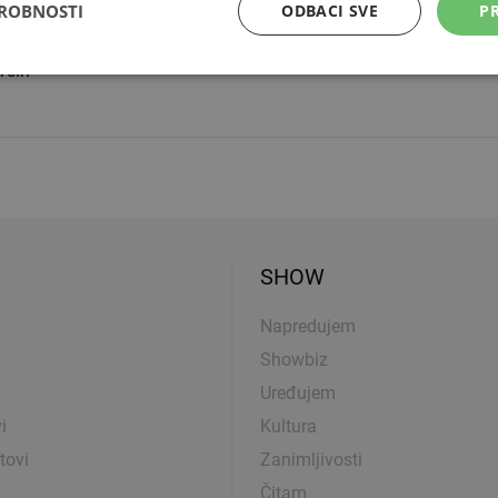
DROBNOSTI
ODBACI SVE
PR
NŽ
vših
SHOW
Napredujem
Showbiz
Uređujem
i
Kultura
tovi
Zanimljivosti
Čitam