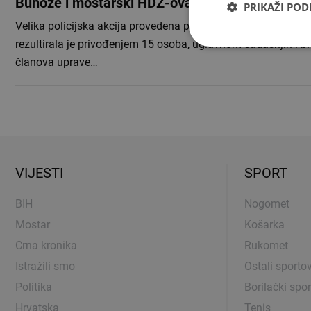
Bunoze i mostarski HDZ-ovac
PRIKAŽI PO
Velika policijska akcija provedena po nalogu Tužiteljstva H
rezultirala je privođenjem 15 osoba, uglavnom sadašnjih i bi
članova uprave…
VIJESTI
SPORT
BIH
Nogomet
Mostar
Košarka
Crna kronika
Rukomet
Istražili smo
Ostali sportov
Politika
Borilački spor
Hrvatska
Tenis