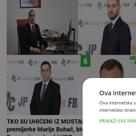
Ova internet
Ova internetska s
internetske strani
PRIKAŽI SVE PA
TKO SU UHIĆENI IZ MOSTARA Privedeni zet
premijerke Marije Buhač, bivši zaposlenik minis