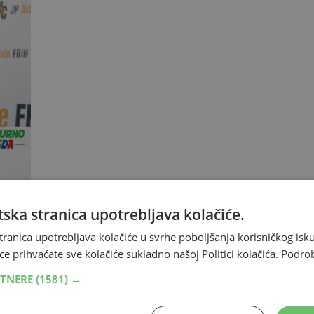
ska stranica upotrebljava kolačiće.
tranica upotrebljava kolačiće u svrhe poboljšanja korisničkog i
ce prihvaćate sve kolačiće sukladno našoj Politici kolačića.
Podro
RTNERE
(1581) →
tra