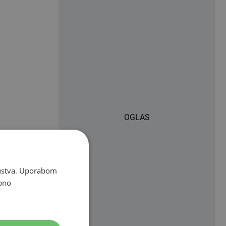
OGLAS
skustva. Uporabom
bno