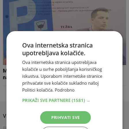
Ova internetska stranica
upotrebljava kolačiće.
Ova internetska stranica upotrebljava
kolačiće u svrhe poboljšanja korisničkog
Mostar Parking prvi put tuži građanku, na meti je
iskustva. Uporabom internetske stranice
najžešća kritičarka uknjižbe na dvorišta zgrada
prihvaćate sve kolačiće sukladno našoj
Politici kolačića.
Podrobno
PRIKAŽI SVE PARTNERE
(1581) →
VIJESTI
SPORT
SHOW
PRIHVATI SVE
BIH
Nogomet
Napredujem