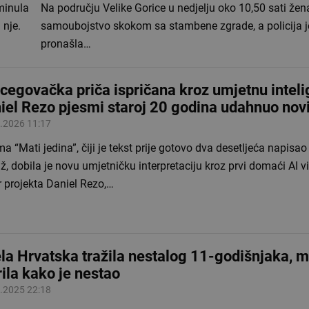
minula
Na području Velike Gorice u nedjelju oko 10,50 sati žena
 nje.
samoubojstvo skokom sa stambene zgrade, a policija j
pronašla…
cegovačka priča ispričana kroz umjetnu inteli
iel Rezo pjesmi staroj 20 godina udahnuo novi
.2026 11:17
a “Mati jedina”, čiji je tekst prije gotovo dva desetljeća napisa
, dobila je novu umjetničku interpretaciju kroz prvi domaći AI v
 projekta Daniel Rezo,…
ela Hrvatska tražila nestalog 11-godišnjaka, 
rila kako je nestao
.2025 22:18