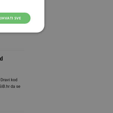
IHVATI SVE
majka (28) iz
jske uprave
od
 Dravi kod
SiB.hr da se