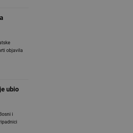
a
atske
rti objavila
je ubio
Bosni i
ripadnici