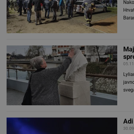
Nakon
Hrvat
Baran
Maj
spr
05.11
Lylia
javno
sveg
Adi
30.09