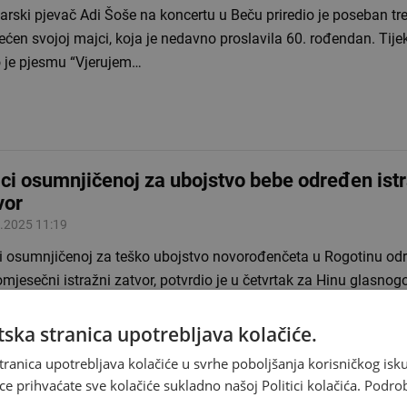
rski pjevač Adi Šoše na koncertu u Beču priredio je poseban tr
ećen svojoj majci, koja je nedavno proslavila 60. rođendan. Ti
o je pjesmu “Vjerujem…
ci osumnjičenoj za ubojstvo bebe određen istr
vor
.2025 11:19
i osumnjičenoj za teško ubojstvo novorođenčeta u Rogotinu odr
mjesečni istražni zatvor, potvrdio je u četvrtak za Hinu glasnog
nijskog suda u Dubrovniku Pero…
ska stranica upotrebljava kolačiće.
tranica upotrebljava kolačiće u svrhe poboljšanja korisničkog i
ce prihvaćate sve kolačiće sukladno našoj Politici kolačića.
Podro
godišnja majka osumnjičena za ubojstvo bebe