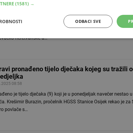
RTNERE
(1581) →
ča
.2025 12:56
DROBNOSTI
ODBACI SVE
PR
sumnje da je ubila svoje dijete, jutros je prijavljena i privedena 
ina kod Ploča, priopćila je policija. "Policijski službenici Polici
ovačko-neretvanske u…
ravi pronađeno tijelo dječaka kojeg su tražili 
edjeljka
.2025 08:58
đeno je tijelo dječaka (9) koji je u ponedjeljak navečer nestao u
ća. Krešimir Burazin, pročelnik HGSS Stanice Osijek rekao je za 
ro povlače s…