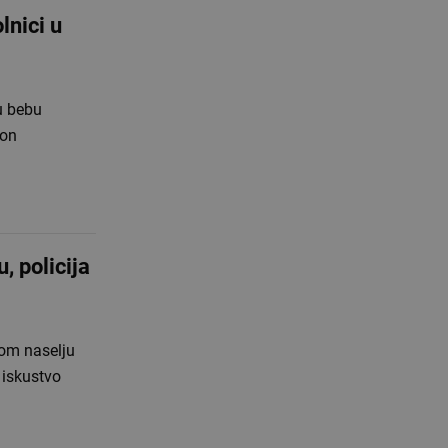
lnici u
u bebu
kon
, policija
kom naselju
 iskustvo