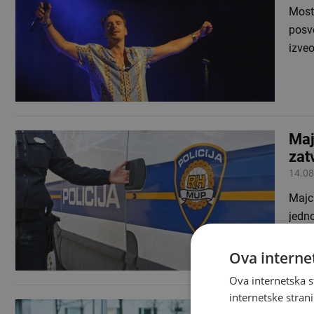
Mosta
posv
izve
Maj
zat
14.08
Majc
jedno
Župa
Ova internet
Ova internetska s
internetske strani
28-