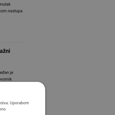
enutak
jekom nastupa
ažni
eđen je
ovornik
skustva. Uporabom
bno
 kod