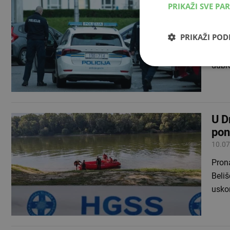
PRIKAŽI SVE PA
Plo
13.08
PRIKAŽI PO
Zbog 
Rogot
dubr
U D
pon
10.07
Prona
Beliš
usko