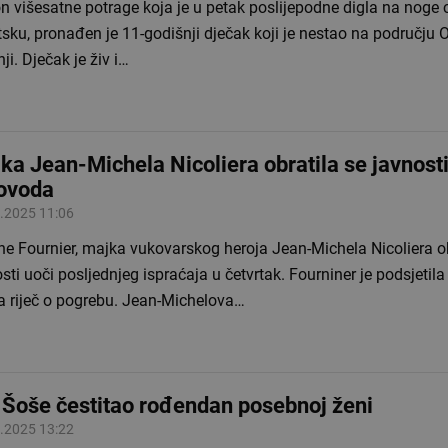
 višesatne potrage koja je u petak poslijepodne digla na noge c
sku, pronađen je 11-godišnji dječak koji je nestao na području 
ji. Dječak je živ i…
ka Jean-Michela Nicoliera obratila se javnosti
ovoda
.2025 11:06
ne Fournier, majka vukovarskog heroja Jean-Michela Nicoliera ob
sti uoči posljednjeg ispraćaja u četvrtak. Fourniner je podsjetila 
a riječ o pogrebu. Jean-Michelova…
 Šoše čestitao rođendan posebnoj ženi
.2025 13:22