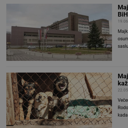
Maj
BiH
19.06
Majk
osum
sasl
Maj
kaž
22.05
Večer
Rodoč
kada