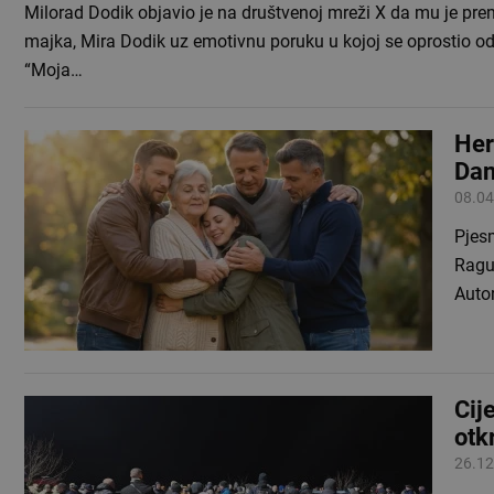
Milorad Dodik objavio je na društvenoj mreži X da mu je pre
majka, Mira Dodik uz emotivnu poruku u kojoj se oprostio od
“Moja…
Her
Dan
08.04
Pjesm
Raguž
Autor
Cij
otk
26.12