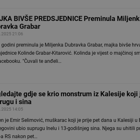
KA BIVŠE PREDSJEDNICE Preminula Miljenk
ravka Grabar
.2025 21:06
 godini preminula je Miljenka Dubravka Grabar, majka bivše hrv
jednice Kolinde Grabar-Kitarović. Kolinda je vijest o majčinoj sm
acebooku. "Čuvali te anđeli…
ledajte gdje se krio monstrum iz Kalesije koji 
rugu i sina
.2025 14:05
n je Emir Selimović, muškarac koji je prije pet dana u Kalesiji u 
govini ubio suprugu Inelu i 13-godišnjeg sina. Njega su uhitili p
a RS nakon pet…