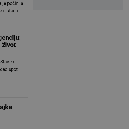
 je počinila
e u stanu
genciju:
 život
o Slaven
ideo spot.
majka