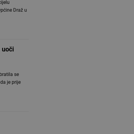
ijelu
Općine Draž u
 uoči
ratila se
da je prije