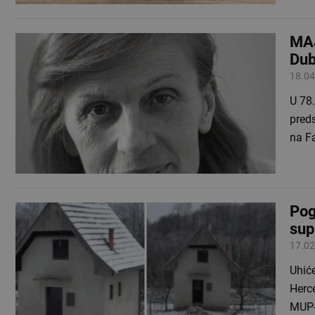
MAJ
Dub
18.04
U 78.
preds
na F
Pog
sup
17.02
Uhiće
Herce
MUP-