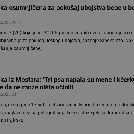
ka osumnjičena za pokušaj ubojstva bebe u bo
.2025 09:47
a V. P. (20) koja je u UKC RS pokušala ubiti svoju osmomjesečn
njičena je za pokušaj teškog ubojstva, saznaje Srpskainfo. Na
ušanja osumnjičene,…
ka iz Mostara: 'Tri psa napala su mene i kćerku
e da ne može ništa učiniti'
.2025 21:41
as, nešto prije 17 sati, u blizini sveučilišnog bazena u mostars
, majka i njezina petogodišnja kćerka doživjele su traumatično
 su ih, kako…