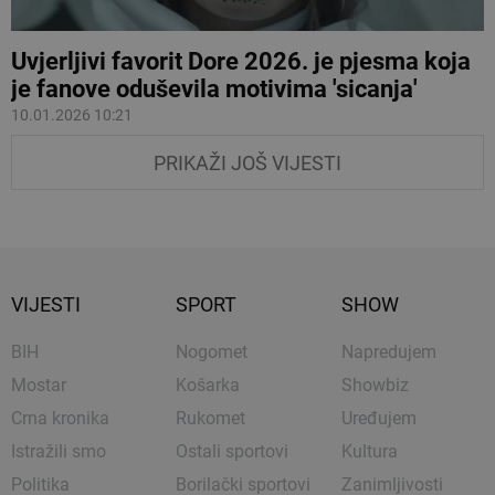
Uvjerljivi favorit Dore 2026. je pjesma koja
je fanove oduševila motivima 'sicanja'
10.01.2026 10:21
PRIKAŽI JOŠ VIJESTI
VIJESTI
SPORT
SHOW
BIH
Nogomet
Napredujem
Mostar
Košarka
Showbiz
Crna kronika
Rukomet
Uređujem
Istražili smo
Ostali sportovi
Kultura
Politika
Borilački sportovi
Zanimljivosti