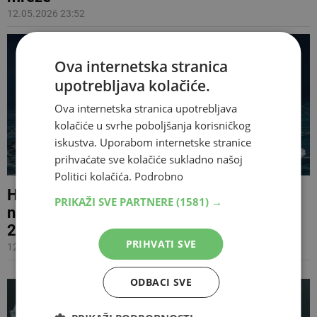
12.05.2026 23:52
Ova internetska stranica
upotrebljava kolačiće.
Ova internetska stranica upotrebljava
kolačiće u svrhe poboljšanja korisničkog
iskustva. Uporabom internetske stranice
prihvaćate sve kolačiće sukladno našoj
Politici kolačića.
Podrobno
Hrvatske predstavnice Lelek imale odličan
PRIKAŽI SVE PARTNERE
(1581) →
nastup prvoj polufinalnoj večeri Eurosonga
2026.
PRIHVATI SVE
12.05.2026 21:34
ODBACI SVE