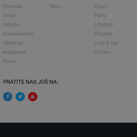
Hrvatska
Tenis
Čitam
Svijet
Party
Religija
Lifestyle
Gospodarstvo
Putujem
Vijesti na
Love & Sex
engleskom
Uživam
Posao
PRATITE NAS JOŠ NA: