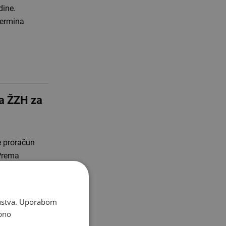
dine.
termina
va ŽZH za
 proračun
 Prema
skustva. Uporabom
bno
ma osoba s