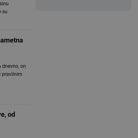
sinu
e su
 pametna
a dnevno, on
i pravilnim
e, od