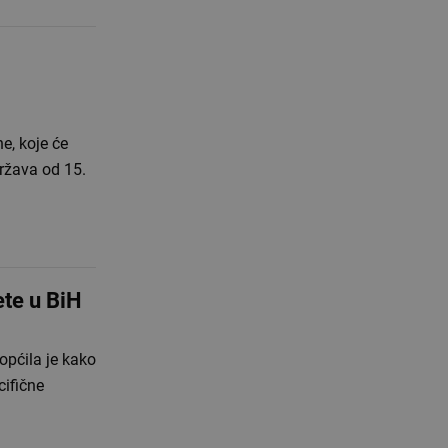
e, koje će
država od 15.
ete u BiH
općila je kako
cifične