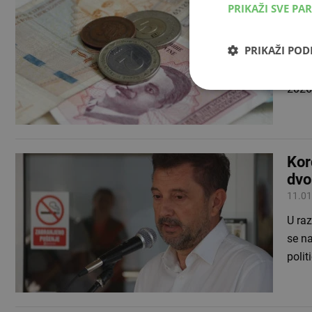
PRIKAŽI SVE PA
inv
04.02
PRIKAŽI PO
Objav
inval
2026.
Kor
dvo
11.01
U ra
se na
polit