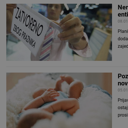
Ner
ent
08.01
Plani
dodat
zajed
Poz
nov
05.01
Prij
ostaj
pros