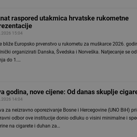
nat raspored utakmica hrvatske rukometne
rezentacije
.2026 15:04
je bliže Europsko prvenstvo u rukometu za muškarce 2026. godin
nički organizirati Danska, Švedska i Norveška. Natjecanje se o
nja do 1.…
a godina, nove cijene: Od danas skuplje cigar
.2026 14:04
va za neizravno oporezivanje Bosne i Hercegovine (UNO BiH) pri
ravni odbor ove institucije donio odluku o visini minimalne i spe
rine na cigarete i duhan za…