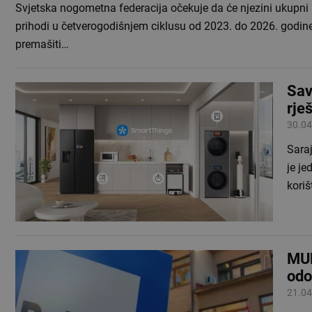
Svjetska nogometna federacija očekuje da će njezini ukupni
prihodi u četverogodišnjem ciklusu od 2023. do 2026. godin
premašiti…
Sav
rje
30.04
Saraj
je je
kori
MUP
odo
21.04