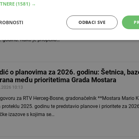
RTNERE
(1581) →
aliditetom, javnih kuhinja i sigurnih kuća
.2026 16:12
DROBNOSTI
ODBACI SVE
PR
ljen je javni natječaj za financijsku potporu projektima udruga
iditetom, javnih kuhinja i sigurnih kuća u Federaciji Bosne i Her
 godinu. Kako je priopćilo…
dić o planovima za 2026. godinu: Šetnica, baz
rana među prioritetima Grada Mostara
.2026 10:13
zgovoru za RTV Herceg-Bosne, gradonačelnik **Mostara Mario K
 proteklu 2025. godinu te predstavio planove i prioritete za 2026
ičke izazove s kojima se…