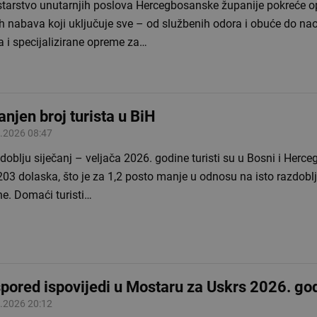
starstvo unutarnjih poslova Hercegbosanske županije pokreće o
h nabava koji uključuje sve – od službenih odora i obuće do na
a i specijalizirane opreme za…
njen broj turista u BiH
.2026 08:47
doblju siječanj – veljača 2026. godine turisti su u Bosni i Herceg
03 dolaska, što je za 1,2 posto manje u odnosu na isto razdobl
ne. Domaći turisti…
pored ispovijedi u Mostaru za Uskrs 2026. go
.2026 20:12