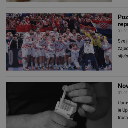
Poz
rep
01.01
Sve 
zajed
siječ
Nov
01.01
Upra
je Up
troša