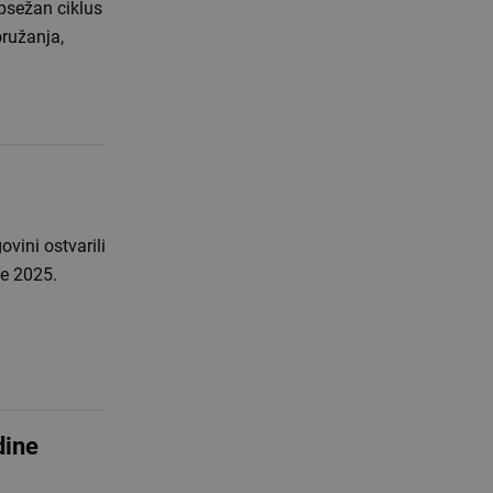
psežan ciklus
oružanja,
ovini ostvarili
je 2025.
dine