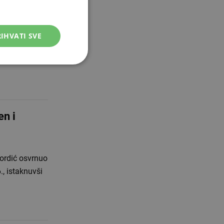
IHVATI SVE
 osoba s
cegovine za
en i
ordić osvrnuo
., istaknuvši