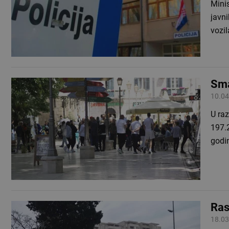
Mini
javni
vozil
Sma
10.04
U raz
197.2
godi
Ras
18.03