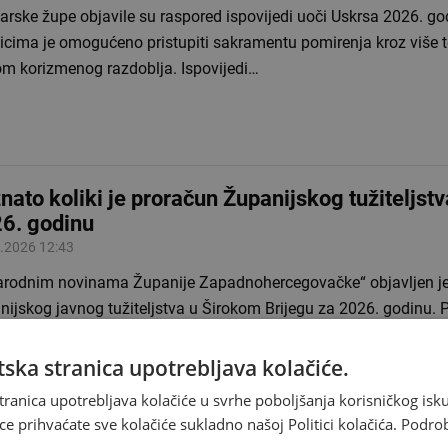
rske župe objavile su raspored ispovijedi uoči Uskrsa 2026. go
nicima je omogućeno pristupiti sakramentu pomirenja kroz više 
om korizmenog razdoblja. Ispovijedi…
nato koliki je proračun Županijskog tužiteljst
6. godinu
.2026 12:43
arodnim novinama Županije Zapadnohercegovačke“ objavljen je
nijskog javnog tužiteljstva u Širokom Brijegu za 2026. godinu.
vljenim podacima, ukupni…
ska stranica upotrebljava kolačiće.
tranica upotrebljava kolačiće u svrhe poboljšanja korisničkog i
ce prihvaćate sve kolačiće sukladno našoj Politici kolačića.
Podro
avljen natječaj za financijsku potporu udruga