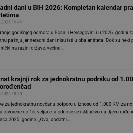
adni dani u BiH 2026: Kompletan kalendar pr
itetima
.2026 19:44
ranje godišnjeg odmora u Bosni i Hercegovini i u 2026. godini z
nu pažnju jer neradni dani nisu isti u oba entiteta. Dok su neki 
nički na razini države, većina…
nat krajnji rok za jednokratnu podršku od 1.0
orođenčad
.2026 18:40
ave za jednokratnu novčanu potporu u iznosu od 1.000 KM za n
u otvorene do 15. veljače, a odnose se isključivo na djecu rođen
inca 2025. godine. „Ovaj dodatni…