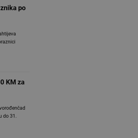
aznika po
ahtijeva
praznici
00 KM za
ovorođenčad
u do 31.