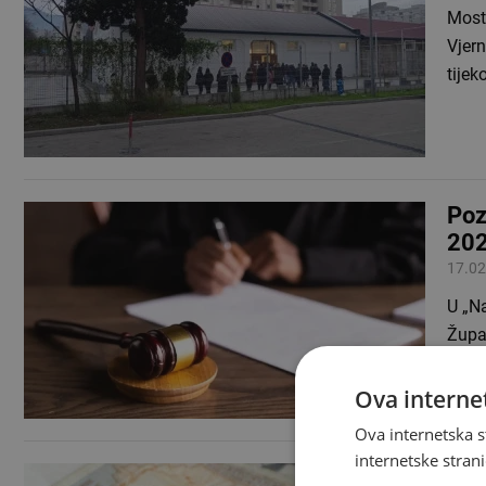
Mosta
Vjer
tijek
Poz
202
17.02
U „N
Župa
obja
Ova internet
Ova internetska s
internetske strani
Obj