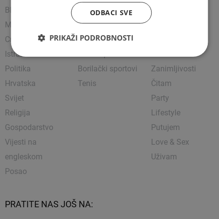
BIH
Nogomet
Napredujem
ODBACI SVE
Mostar
Košarka
Showbiz
PRIKAŽI PODROBNOSTI
Crna kronika
Rukomet
Uređujem
Istražili smo
Ostali sportovi
Kultura
Politika
Borilački sportovi
Zanimljivosti
Hrvatska
Tenis
Čitam
Svijet
Party
Religija
Lifestyle
Gospodarstvo
Putujem
Vijesti na
Love & Sex
engleskom
Uživam
Posao
PRATITE NAS JOŠ NA: