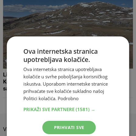
Ova internetska stranica
upotrebljava kolačiće.
Ova internetska stranica upotrebljava
Livnjaci pozvani na okupljanje zbog devastacije na
kolačiće u svrhe poboljšanja korisničkog
Kruzima: 'U ponedjeljak ne šutimo. Rame uz rame,
iskustva. Uporabom internetske stranice
sačuvajmo Kruge'
prihvaćate sve kolačiće sukladno našoj
Politici kolačića.
Podrobno
PRIKAŽI SVE PARTNERE
(1581) →
PRIHVATI SVE
VIJESTI
SPORT
SHOW