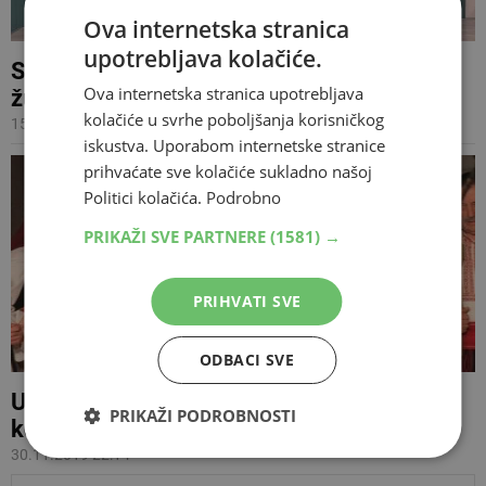
Ova internetska stranica
upotrebljava kolačiće.
Sve je spremno za izbor fotomodela za
Ova internetska stranica upotrebljava
županiju Zapadnohercegovačku
kolačiće u svrhe poboljšanja korisničkog
15.06.2025 09:42
iskustva. Uporabom internetske stranice
prihvaćate sve kolačiće sukladno našoj
Politici kolačića.
Podrobno
PRIKAŽI SVE PARTNERE
(1581) →
PRIHVATI SVE
ODBACI SVE
U Širokom Brijegu održan tradicionalni
PRIKAŽI PODROBNOSTI
koncert HKUD-a Hercegovac
30.11.2019 22:14