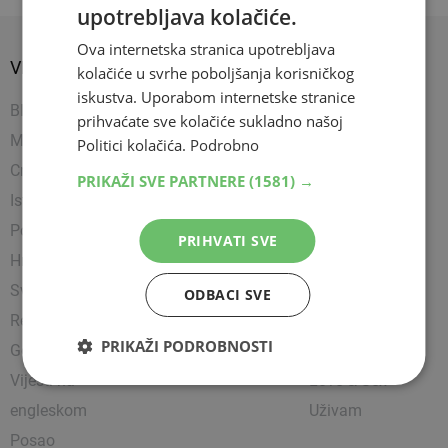
upotrebljava kolačiće.
Ova internetska stranica upotrebljava
VIJESTI
SPORT
SHOW
kolačiće u svrhe poboljšanja korisničkog
iskustva. Uporabom internetske stranice
BIH
Nogomet
Napredujem
prihvaćate sve kolačiće sukladno našoj
Mostar
Košarka
Showbiz
Politici kolačića.
Podrobno
Crna kronika
Rukomet
Uređujem
PRIKAŽI SVE PARTNERE
(1581) →
Istražili smo
Ostali sportovi
Kultura
Politika
Borilački sportovi
Zanimljivosti
PRIHVATI SVE
Hrvatska
Tenis
Čitam
Svijet
Party
ODBACI SVE
Religija
Lifestyle
PRIKAŽI PODROBNOSTI
Gospodarstvo
Putujem
Vijesti na
Love & Sex
engleskom
Uživam
Posao