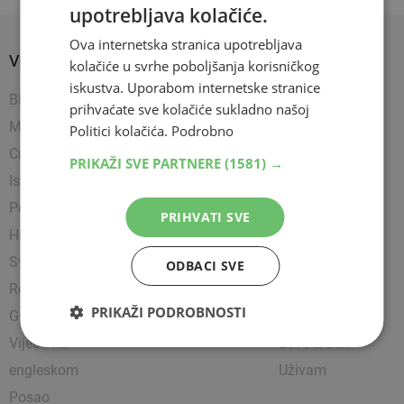
upotrebljava kolačiće.
Ova internetska stranica upotrebljava
VIJESTI
SPORT
SHOW
kolačiće u svrhe poboljšanja korisničkog
iskustva. Uporabom internetske stranice
BIH
Nogomet
Napredujem
prihvaćate sve kolačiće sukladno našoj
Mostar
Košarka
Showbiz
Politici kolačića.
Podrobno
Crna kronika
Rukomet
Uređujem
PRIKAŽI SVE PARTNERE
(1581) →
Istražili smo
Ostali sportovi
Kultura
Politika
Borilački sportovi
Zanimljivosti
PRIHVATI SVE
Hrvatska
Tenis
Čitam
Svijet
Party
ODBACI SVE
Religija
Lifestyle
PRIKAŽI PODROBNOSTI
Gospodarstvo
Putujem
Vijesti na
Love & Sex
engleskom
Uživam
Posao