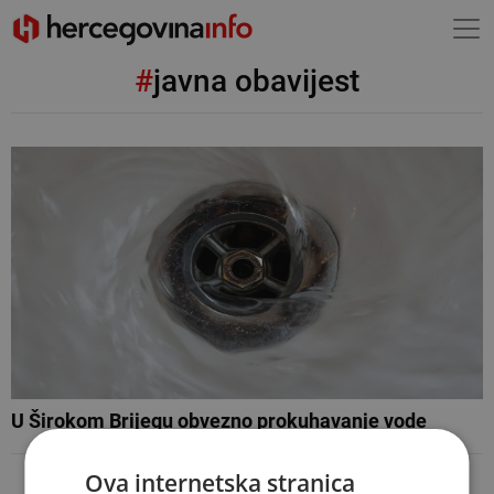
#
javna obavijest
U Širokom Brijegu obvezno prokuhavanje vode
Ova internetska stranica