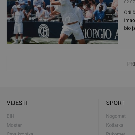
02.07
Odli
imao 
bio j
PR
VIJESTI
SPORT
BIH
Nogomet
Mostar
Košarka
Crna kronika
Rukomet