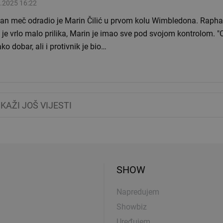
.2025 16:22
čan meč odradio je Marin Čilić u prvom kolu Wimbledona. Rapha
je vrlo malo prilika, Marin je imao sve pod svojom kontrolom. "O
ako dobar, ali i protivnik je bio…
IKAŽI JOŠ VIJESTI
SHOW
Napredujem
Showbiz
Uređujem