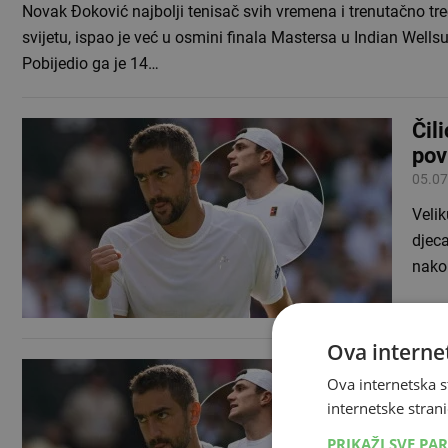
Novak Đoković najbolji tenisač svih vremena i trenutačno tre
svijetu, ispao je već u osmini finala Mastersa u Indian Wellsu
Pobijedio ga je 14…
Čil
pov
05.07
Velik
djeca
nako
Ova internet
Dra
Ova internetska s
04.07
internetske strani
Hrvat
PRIKAŽI SVE PA