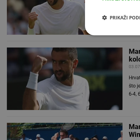
nosit
Wimb
PRIKAŽI PO
Mar
kol
03.07
Hrva
što j
6-4, 
Mar
Wi