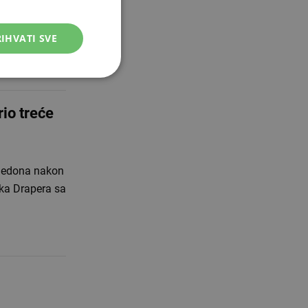
om kolu
IHVATI SVE
rio treće
bledona nakon
cka Drapera sa