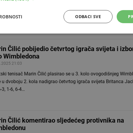
elja Britanca Jacka Drapera rezultatom 6-4, 6-3, 1-6, 6-4 u drug
ledona. Unatoč izazovima nakon…
DROBNOSTI
ODBACI SVE
PR
in Čilić pobijedio četvrtog igrača svijeta i izbo
o Wimbledona
.2025 21:03
tski tenisač Marin Čilić plasirao se u 3. kolo ovogodišnjeg Wim
e u dvoboju 2. kola nadigrao četvrtog igrača svijeta Britanca Ja
6-3, 1-6, 6-4…
in Čilić komentirao sljedećeg protivnika na
mbledonu