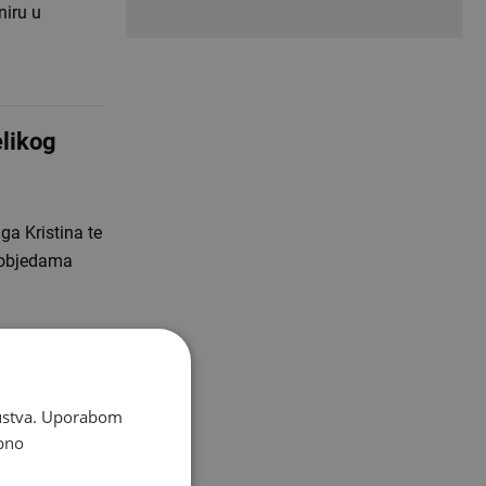
niru u
elikog
ga Kristina te
 pobjedama
ih igrača'
skustva. Uporabom
bno
i četvrtog