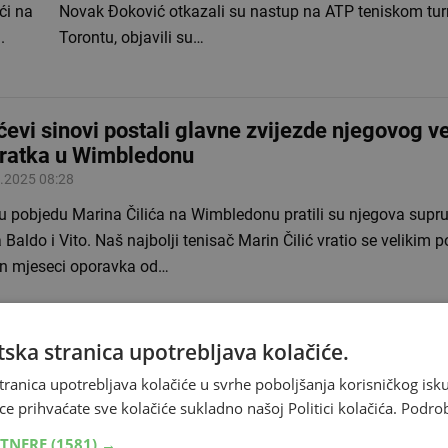
ći na
Novak Đoković otkazali su nastup na ATP teniskom tur
.
Torontu, objavili su…
ićevi sinovi postali glavne zvijezde njegovog v
ratka u Wimbledonu
.2025 08:28
u pobjedu Marina Čilića na Wimbledonu pratili su njegova supru
 Baldo i Vito. Naš najbolji tenisač Marin Čilić vratio se velikim
n mjeseci oporavka od…
ska stranica upotrebljava kolačiće.
per pohvalio Čilića: 'Ne igram puno protiv takv
tranica upotrebljava kolačiće u svrhe poboljšanja korisničkog i
.2025 08:34
ce prihvaćate sve kolačiće sukladno našoj Politici kolačića.
Podro
ski tenisač Marin Čilić ostvario je fantastičnu pobjedu svladavš
RTNERE
(1581) →