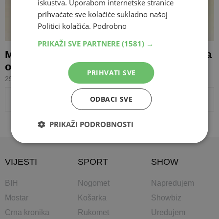
iskustva. Uporabom internetske stranice
prihvaćate sve kolačiće sukladno našoj
Politici kolačića.
Podrobno
PRIKAŽI SVE PARTNERE
(1581) →
Mlada Iranka službeno je najinteligentnija
osoba na svijetu
PRIHVATI SVE
29.08.2019 09:29
PRIKAŽI JOŠ VIJESTI
ODBACI SVE
PRIKAŽI PODROBNOSTI
VIJESTI
SPORT
SHOW
BIH
Nogomet
Napredujem
Mostar
Košarka
Showbiz
Crna kronika
Rukomet
Uređujem