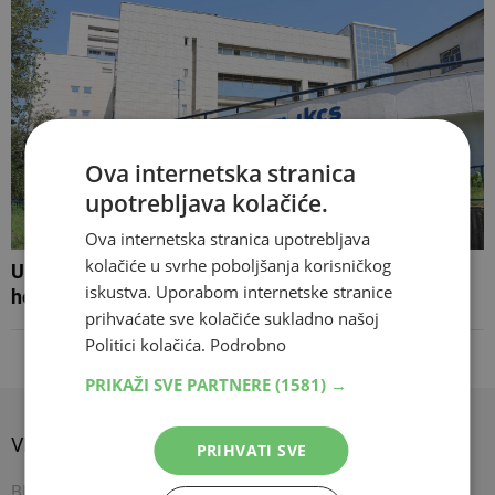
Ova internetska stranica
upotrebljava kolačiće.
Ova internetska stranica upotrebljava
kolačiće u svrhe poboljšanja korisničkog
U Sarajevu se pojavila zarazna bolest,
iskustva. Uporabom internetske stranice
hospitalizirano više od deset osoba
prihvaćate sve kolačiće sukladno našoj
Politici kolačića.
Podrobno
PRIKAŽI SVE PARTNERE
(1581) →
VIJESTI
SPORT
SHOW
PRIHVATI SVE
BIH
Nogomet
Napredujem