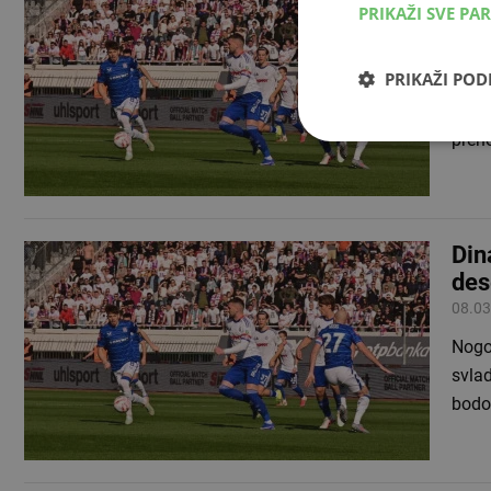
PRIKAŽI SVE PA
ras
12.03
PRIKAŽI PO
Odlu
eura 
pren
Din
des
08.03
Nogo
svlad
bodo