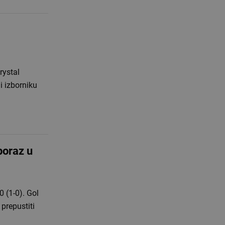
rystal
i izborniku
poraz u
 (1-0). Gol
 prepustiti