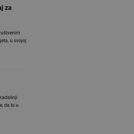
aj za
društvenim
eta, u svojoj
ekadašnji
, da bi u