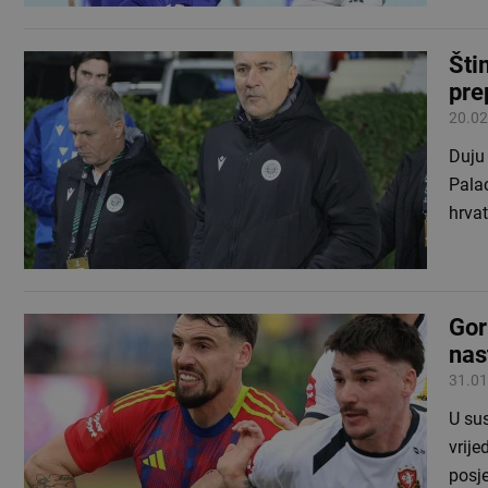
Šti
pre
20.02
Duju 
Palac
hrvat
Gor
nas
31.01
U sus
vrije
posje