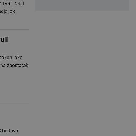
 1991 s 4-1
edjeljak
uli
 nakon jako
o na zaostatak
3 bodova