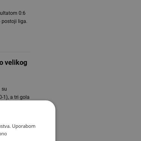
zultatom 0:6
postoji liga.
o velikog
 su
1), a tri gola
skustva. Uporabom
bno
e,