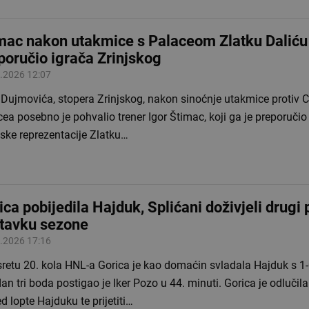
mac nakon utakmice s Palaceom Zlatku Daliću
poručio igrača Zrinjskog
.2026 12:07
Dujmovića, stopera Zrinjskog, nakon sinoćnje utakmice protiv C
ea posebno je pohvalio trener Igor Štimac, koji ga je preporučio 
ske reprezentacije Zlatku…
ica pobijedila Hajduk, Splićani doživjeli drugi 
tavku sezone
.2026 17:16
retu 20. kola HNL-a Gorica je kao domaćin svladala Hajduk s 1-0
dan tri boda postigao je Iker Pozo u 44. minuti. Gorica je odlučila
d lopte Hajduku te prijetiti…