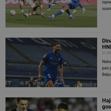
ispr
susre
Din
HNL
21.03
Nakon
pao 
Belj
Haj
gos