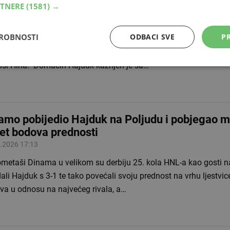
RTNERE
(1581) →
izma i diskriminacije
.2026 19:30
DROBNOSTI
ODBACI SVE
PR
kom disciplinskog suca HNL-a Hajduk i Dinamo kažnjeni su sa 
zbog incidenata tijekom utakmice 25. kola igrane u nedjelju na 
osi Hina. Domaćin Hajduk kažnjen je sa…
amo pobijedio Hajduk na Poljudu i pobjegao m
et bodova prednosti
.2026 17:13
metaši Dinama u velikom su derbiju 25. kola HNL-a kao gosti n
ali Hajduk s 3-1 te tako povećali svoju prednost na vrhu ljestvic
va u odnosu na najvećeg rivala, a…