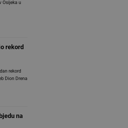
 Osijeka u
io rekord
edan rekord
eb Dion Drena
objedu na