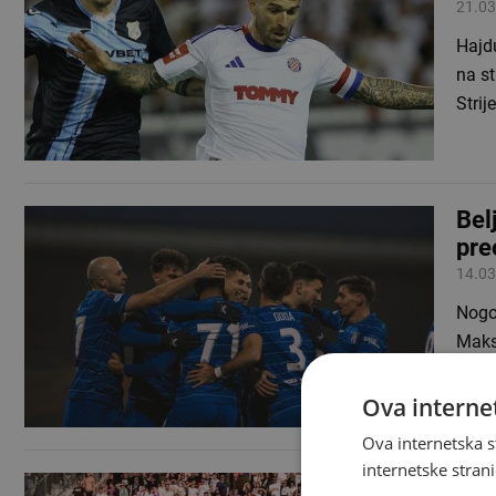
21.03
Hajdu
na st
Stri
Bel
pre
14.03
Nogo
Maksi
je d
Ova internet
Ova internetska s
internetske strani
Vis