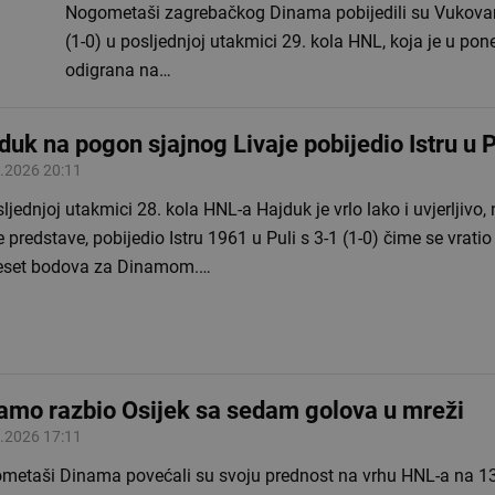
Nogometaši zagrebačkog Dinama pobijedili su Vukovar
(1-0) u posljednjoj utakmici 29. kola HNL, koja je u pon
odigrana na…
duk na pogon sjajnog Livaje pobijedio Istru u P
.2026 20:11
ljednjoj utakmici 28. kola HNL-a Hajduk je vrlo lako i uvjerljivo,
 predstave, pobijedio Istru 1961 u Puli s 3-1 (1-0) čime se vrati
eset bodova za Dinamom.…
amo razbio Osijek sa sedam golova u mreži
.2026 17:11
metaši Dinama povećali su svoju prednost na vrhu HNL-a na 1