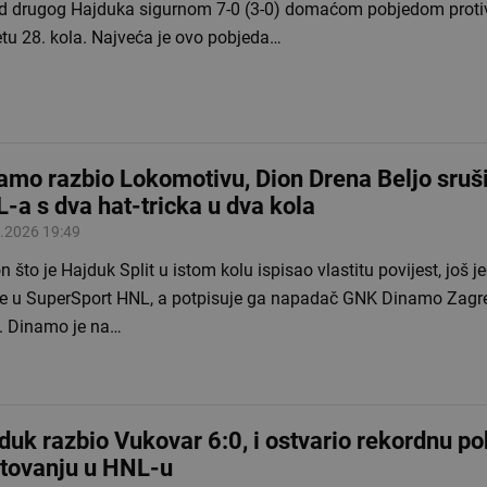
ed drugog Hajduka sigurnom 7-0 (3-0) domaćom pobjedom protiv
tu 28. kola. Najveća je ovo pobjeda…
amo razbio Lokomotivu, Dion Drena Beljo sruš
-a s dva hat-tricka u dva kola
.2026 19:49
 što je Hajduk Split u istom kolu ispisao vlastitu povijest, još j
je u SuperSport HNL, a potpisuje ga napadač GNK Dinamo Zagr
o. Dinamo je na…
duk razbio Vukovar 6:0, i ostvario rekordnu p
tovanju u HNL-u