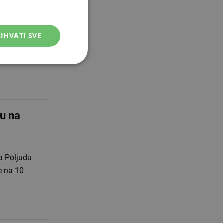
IHVATI SVE
po 35.000
Poljudu,
u na
a Poljudu
e na 10