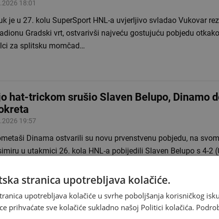
.2026 18:01
k je u 27. kolu SuperSport HNL-a uvjerljivo svladao Vukovar re
adionu Gradski vrt, ostvarivši najveću gostujuću pobjedu otkako 
jelci za splitsku momčad…
jo hat-trickom srušio Slaven Belupo, Dinamo d
okreta
.2026 19:57
metaši Dinama ostvarili su novu prvenstvenu pobjedu, na svom
miru u utakmici 26. kola HNL-a pobijedili Slaven Belupo s 4-2 (0-
ao Dion Drena Beljo. Dinamo je do…
ska stranica upotrebljava kolačiće.
tranica upotrebljava kolačiće u svrhe poboljšanja korisničkog i
ce prihvaćate sve kolačiće sukladno našoj Politici kolačića.
Podro
oke kazne za Hajduk i Dinamo zbog pirotehnik