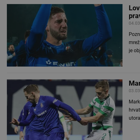
Lov
pra
04.03
Pozna
mreža
je ob
Mar
03.03
Marko
hrvat
utor