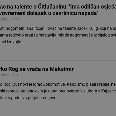
ac na talente o Čitlučaninu: 'Ima odličan osjeć
vovremeni dolazak u završnicu napada'
.2026 15:52
ti nogometni analitičar i lovac na talente Jacek Kulig, koji na 
ma redovito prati i predstavlja mlade nogometaše iz cijelog svij
javi izdvojio…
ko Rog se vraća na Maksimir
.2026 13:16
 Rog (30) novi je igrač Lokomotive. Kako smo pisali i ranije, n
ski reprezentativac ovih je dana pregovarao s klubom s Kajzerice
ak oko podneva potpisao ugovor…