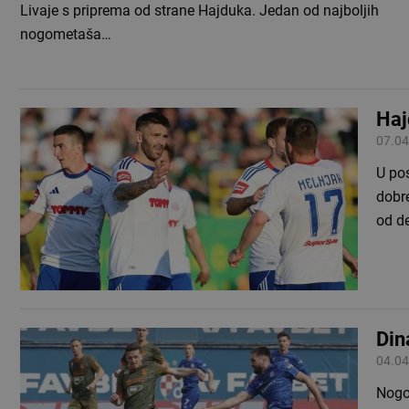
Livaje s priprema od strane Hajduka. Jedan od najboljih
nogometaša…
Haj
07.04
U pos
dobre
od d
Din
04.04
Nogo