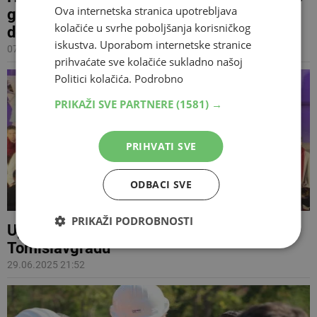
Ova internetska stranica upotrebljava
gradnji HNK Mostar: Što pokazuju odluke,
kolačiće u svrhe poboljšanja korisničkog
dozvole i imovinski akti?
iskustva. Uporabom internetske stranice
07.08.2025 19:01
prihvaćate sve kolačiće sukladno našoj
Politici kolačića.
Podrobno
PRIKAŽI SVE PARTNERE
(1581) →
PRIHVATI SVE
ODBACI SVE
PRIKAŽI PODROBNOSTI
Upriličena krunidba kralja Tomislava u
Tomislavgradu
29.06.2025 21:52