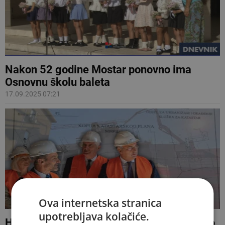
Nakon 52 godine Mostar ponovno ima
Osnovnu školu baleta
17.09.2025 07:21
Ova internetska stranica
upotrebljava kolačiće.
Hercegovina.info imao uvid u dokumente o