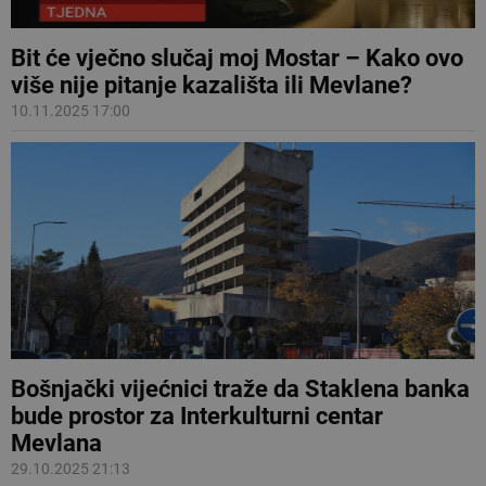
Bit će vječno slučaj moj Mostar – Kako ovo
više nije pitanje kazališta ili Mevlane?
10.11.2025 17:00
Bošnjački vijećnici traže da Staklena banka
bude prostor za Interkulturni centar
Mevlana
29.10.2025 21:13