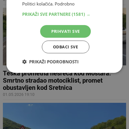
Politici kolačića.
Podrobno
PRIKAŽI SVE PARTNERE
(1581) →
PRIHVATI SVE
ODBACI SVE
PRIKAŽI PODROBNOSTI
Teška prometna nesreća kod Mostara:
Smrtno stradao motociklist, promet
obustavljen kod Sretnica
01.05.2026 19:10