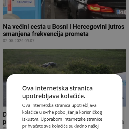
Na većini cesta u Bosni i Hercegovini jutros
smanjena frekvencija prometa
02.05.2026 09:07
Ova internetska stranica
upotrebljava kolačiće.
Ova internetska stranica upotrebljava
kolačiće u svrhe poboljšanja korisničkog
Detalji tragedije kod Mostara: Na mjestu
iskustva. Uporabom internetske stranice
poginuo motociklist, suvozačica ozlijeđena
prihvaćate sve kolačiće sukladno našoj
01.05.2026 20:31