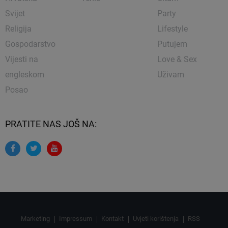
Svijet
Party
Religija
Lifestyle
Gospodarstvo
Putujem
Vijesti na
Love & Sex
engleskom
Uživam
Posao
PRATITE NAS JOŠ NA:
Marketing
Impressum
Kontakt
Uvjeti korištenja
RSS