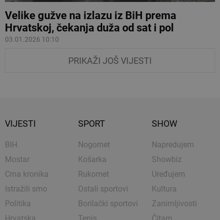
Velike gužve na izlazu iz BiH prema
Hrvatskoj, čekanja duža od sat i pol
03.01.2026 10:10
PRIKAŽI JOŠ VIJESTI
VIJESTI
SPORT
SHOW
BIH
Nogomet
Napredujem
Mostar
Košarka
Showbiz
Crna kronika
Rukomet
Uređujem
Istražili smo
Ostali sportovi
Kultura
Politika
Borilački sportovi
Zanimljivosti
Hrvatska
Tenis
Čitam