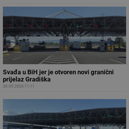
Svađa u BiH jer je otvoren novi granični
prijelaz Gradiška
20.05.2026 11:11