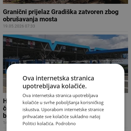
Granični prijelaz Gradiška zatvoren zbog
obrušavanja mosta
19.05.2026 07:33
Ova internetska stranica
upotrebljava kolačiće.
Ova internetska stranica upotrebljava
Hrvatska policija odgovorila kada će
kolačiće u svrhe poboljšanja korisničkog
čekanja na graničnom prijelazu Gradiška
iskustva. Uporabom internetske stranice
biti kraća
prihvaćate sve kolačiće sukladno našoj
14.04.2026 09:48
Politici kolačića.
Podrobno