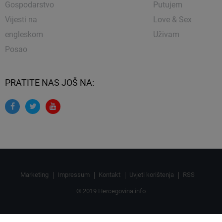
Gospodarstvo
Putujem
Vijesti na
Love & Sex
engleskom
Uživam
Posao
PRATITE NAS JOŠ NA:
Marketing
Impressum
Kontakt
Uvjeti korištenja
RSS
© 2019 Hercegovina.info