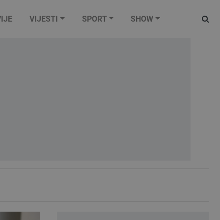
IJE
VIJESTI
SPORT
SHOW