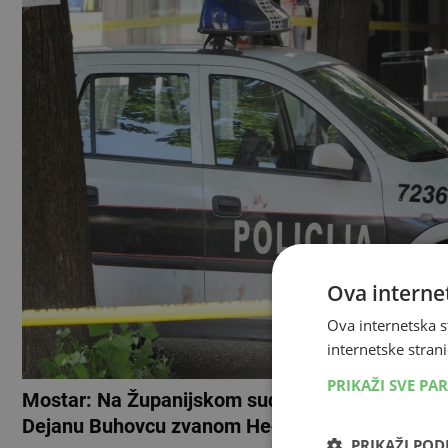
Ova internet
Ova internetska s
internetske strani
PRIKAŽI SVE PA
Mostar: Na Županijskom sudu započelo suđenj
Dejanu Buhovcu zvanom Hecko (1981.)
PRIKAŽI PO