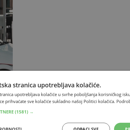
ska stranica upotrebljava kolačiće.
tranica upotrebljava kolačiće u svrhe poboljšanja korisničkog i
ce prihvaćate sve kolačiće sukladno našoj Politici kolačića.
Podro
RTNERE
(1581) →
e
DROBNOSTI
ODBACI SVE
PR