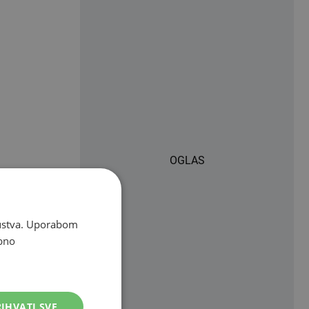
OGLAS
skustva. Uporabom
bno
IHVATI SVE