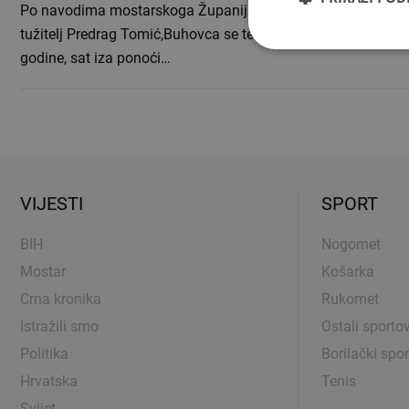
Po navodima mostarskoga Županijskog tužiteljstva, koje za
tužitelj Predrag Tomić,Buhovca se tereti da je 12. svibnja, ov
godine, sat iza ponoći…
VIJESTI
SPORT
BIH
Nogomet
Mostar
Košarka
Crna kronika
Rukomet
Istražili smo
Ostali sportov
Politika
Borilački spor
Hrvatska
Tenis
Svijet