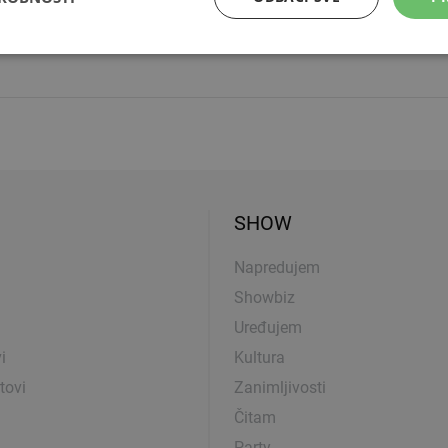
stupa
e
SHOW
Napredujem
Showbiz
Uređujem
i
Kultura
tovi
Zanimljivosti
Čitam
Party